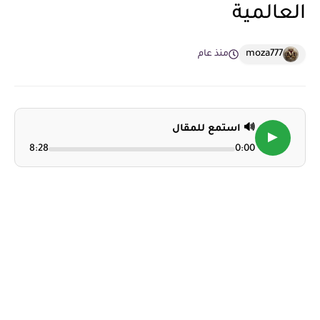
العالمية
moza777
منذ عام
🔊 استمع للمقال
▶
8:28
0:00