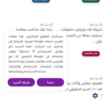
منذ عام
منذ عام
شركة فك وتركيب مكيفات
نجار فك وتركيب مطابخ
سبليت بمكة حي النسيم مع
بالدمام حي الفرسان: هل كل
يستخدم الموقع الإلكتروني هذا ملفات
نقل...
عملية...
تعريف الارتباط من Google لتقديم خدماته
وتحليل عدد الزيارات. لهذا السبب تتم
مشاركة عنوان IP ووكيل المستخدم
مال وأعمال
التابعين لك مع Google بالإضافة إلى
مقاييس الأداء والأمان لضمان جودة الخدمة
وإنشاء إحصاءات الاستخدام واكتشاف
إساءة الاستخدام ومعالجتها.
منذ عام
حسنا
معرفة المزيد
تغليف عفش وأثاث بجدة حي
المروة: السر الحقيقي لحماية
الأثاث...