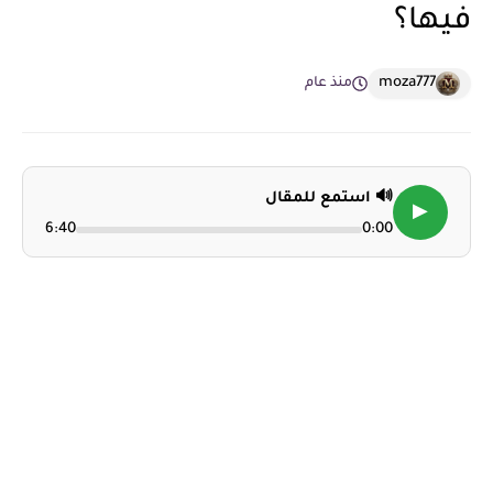
فيها؟
moza777
منذ عام
🔊 استمع للمقال
▶
6:40
0:00