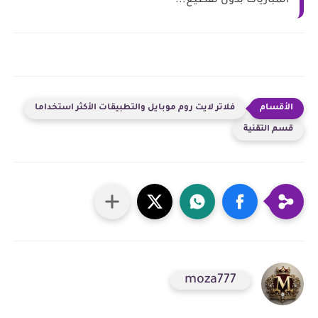
المباريات بدون تقطيع...
فلاتر لايت روم موبايل والتطبيقات الأكثر استخداما
قسم التقنية
moza777