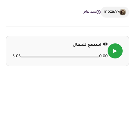
moza777
منذ عام
🔊 استمع للمقال
▶
5:03
0:00