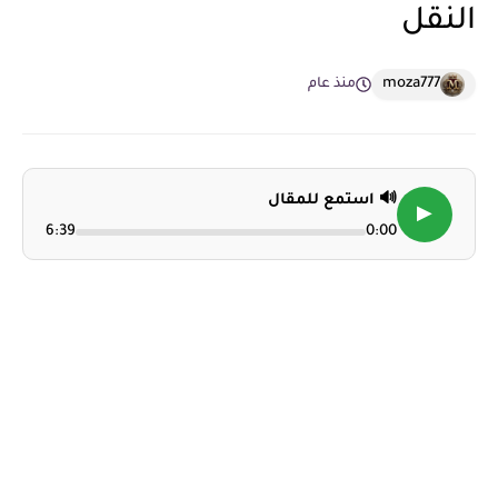
النقل
moza777
منذ عام
🔊 استمع للمقال
▶
6:39
0:00