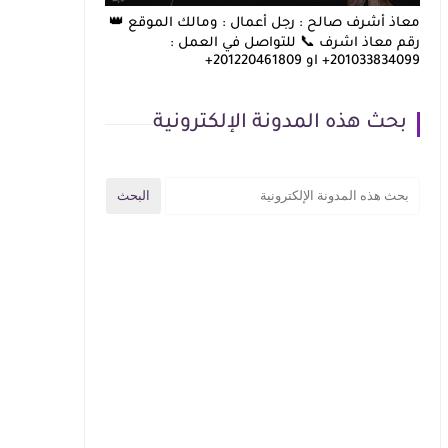
معاذ أشرف صالح : رجل أعمال : ومالك الموقع 👑
رقم معاذ اشرف 📞 للتواصل في العمل :
201033834099+ او 201220461809+
بحث هذه المدونة الإلكترونية