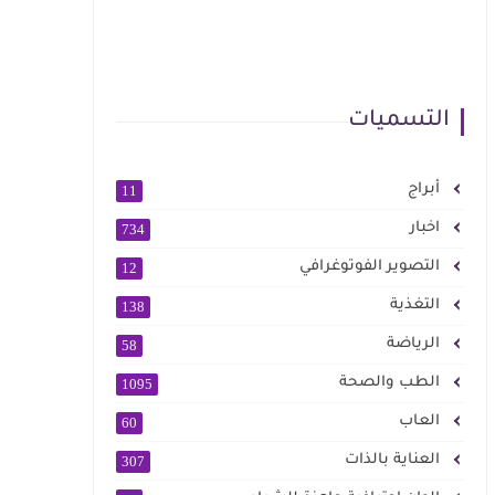
التسميات
أبراج
11
اخبار
734
التصوير الفوتوغرافي
12
التغذية
138
الرياضة
58
الطب والصحة
1095
العاب
60
العناية بالذات
307