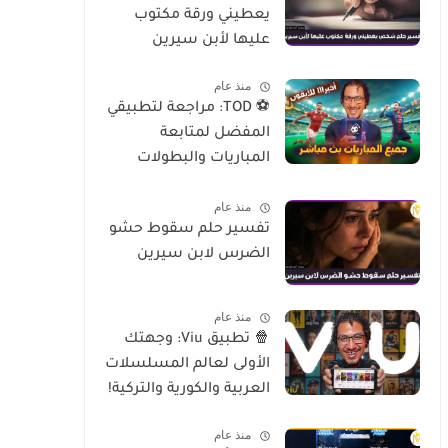
يعطيني ورقة مكتوب
عليها لأبن سيرين
منذ عام
⚽ TOD: مراجعة لتطبيقي
المفضل لمتابعة
المباريات والبطولات
العالمية على الموبايل
منذ عام
تفسير حلم سقوط حشو
الضرس لابن سيرين
منذ عام
🍿 تطبيق Viu: وجهتك
الأولى لعالم المسلسلات
العربية والكورية والتركية!
منذ عام