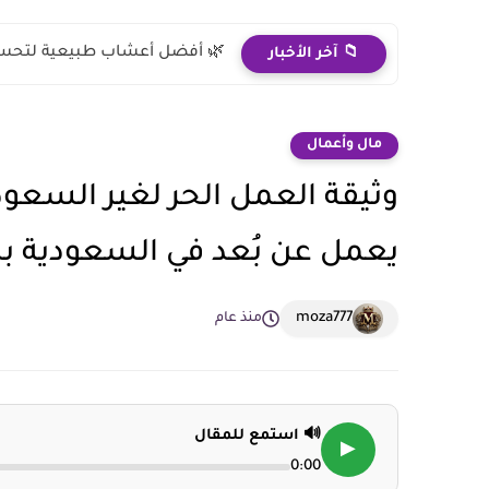
🌿 أفضل أعشاب طبيعية لتحس
📁 آخر الأخبار
مال وأعمال
وثيقة العمل الحر لغير السعودي
يعمل عن بُعد في السعودية ب
moza777
منذ عام
🔊 استمع للمقال
▶
0:00