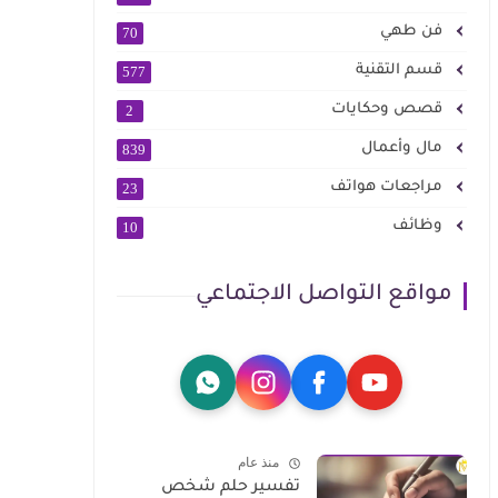
فن طهي
70
قسم التقنية
577
قصص وحكايات
2
مال وأعمال
839
مراجعات هواتف
23
وظائف
10
مواقع التواصل الاجتماعي
منذ عام
تفسير حلم شخص