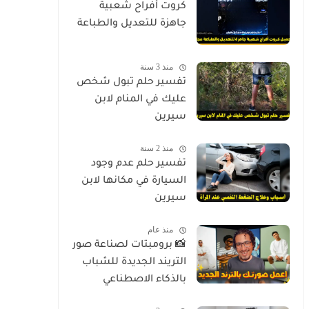
كروت أفراح شعبية
جاهزة للتعديل والطباعة
منذ 3 سنة
تفسير حلم تبول شخص
عليك في المنام لابن
سيرين
منذ 2 سنة
تفسير حلم عدم وجود
السيارة في مكانها لابن
سيرين
منذ عام
📸 برومبتات لصناعة صور
التريند الجديدة للشباب
بالذكاء الاصطناعي