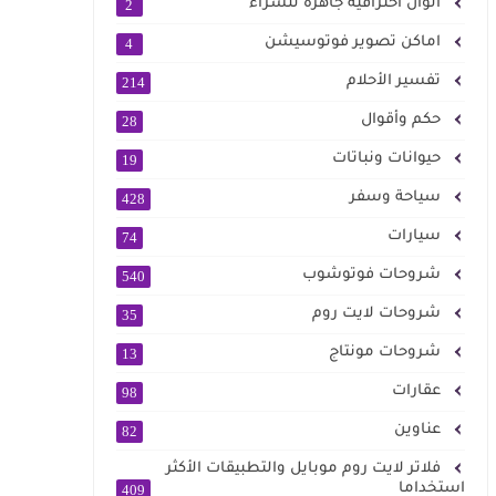
الوان احترافية جاهزة للشراء
2
اماكن تصوير فوتوسيشن
4
تفسير الأحلام
214
حكم وأقوال
28
حيوانات ونباتات
19
سياحة وسفر
428
سيارات
74
شروحات فوتوشوب
540
شروحات لايت روم
35
شروحات مونتاج
13
عقارات
98
عناوين
82
فلاتر لايت روم موبايل والتطبيقات الأكثر
استخداما
409