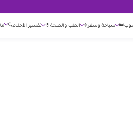
وب👑
الطب والصحة💊
تفسير الأحلام🔍
ما
سياحة وسفر✈