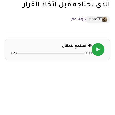
الذي تحتاجه قبل اتخاذ القرار
moza777
منذ عام
🔊 استمع للمقال
▶
7:23
0:00