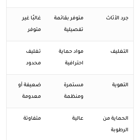
جرد الأثاث
متوفر بقائمة
غالبًا غير
تفصيلية
متوفر
التغليف
مواد حماية
تغليف
احترافية
محدود
التهوية
مستمرة
ضعيفة أو
ومنظمة
معدومة
الحماية من
عالية
متفاوتة
الرطوبة