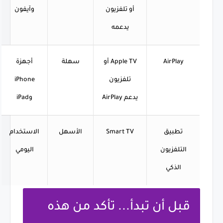
أو تلفزيون
وآيفون
يدعمه
AirPlay
Apple TV أو
سهلة
أجهزة
تلفزيون
iPhone
يدعم AirPlay
وiPad
تطبيق
Smart TV
الأسهل
الاستخدام
التلفزيون
اليومي
الذكي
قبل أن تبدأ... تأكد من هذه