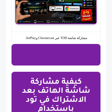
مشاركة شاشة TOD عبر Chromecast وAirPlay.
كيفية مشاركة
شاشة الهاتف بعد
الاشتراك في تود
باستخدام