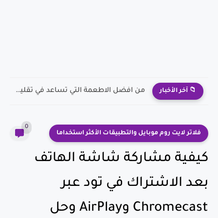
6 خبراء يشرحون معني أن تكون سعيدا وأنواع السعادة
📁 آخر الأخبار
0
فلاتر لايت روم موبايل والتطبيقات الأكثر استخداما
كيفية مشاركة شاشة الهاتف
بعد الاشتراك في تود عبر
Chromecast وAirPlay وحل