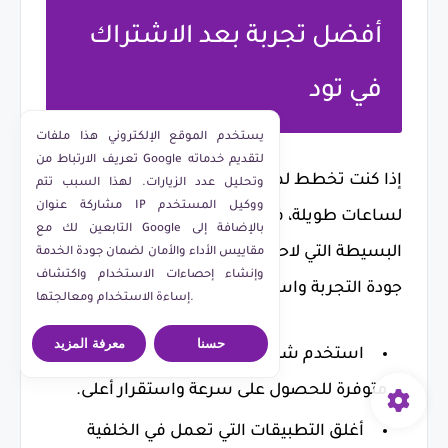
أفضل تجربة بعد الاشتراك
في تود
يستخدم الموقع الإلكتروني هذا ملفات
تعريف الارتباط من Google لتقديم خدماته
إذا كنت تخطط لمشاهدة المباريات أو الأفلام
وتحليل عدد الزيارات. لهذا السبب تتم
مشاركة عنوان IP ووكيل المستخدم
لساعات طويلة، فهناك مجموعة من النصائح
التابعين لك مع Google بالإضافة إلى
البسيطة التي لاحظنا أنها تصنع فرقًا واضحًا في
مقاييس الأداء والأمان لضمان جودة الخدمة
وإنشاء إحصاءات الاستخدام واكتشاف
جودة التجربة واستقرار البث.
إساءة الاستخدام ومعالجتها.
حسنا
معرفة المزيد
استخدم شبكة Wi-Fi بتردد 5GHz إذا كانت
متوفرة للحصول على سرعة واستقرار أعلى.
أغلق التطبيقات التي تعمل في الخلفية