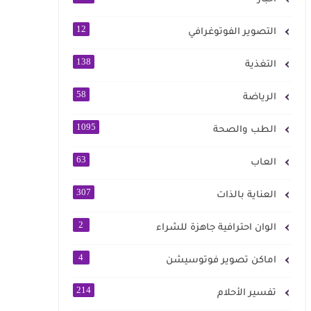
12
التصوير الفوتوغرافي
138
التغذية
58
الرياضة
1095
الطب والصحة
63
العاب
307
العناية بالذات
2
الوان احترافية جاهزة للشراء
4
اماكن تصوير فوتوسيشن
214
تفسير الأحلام