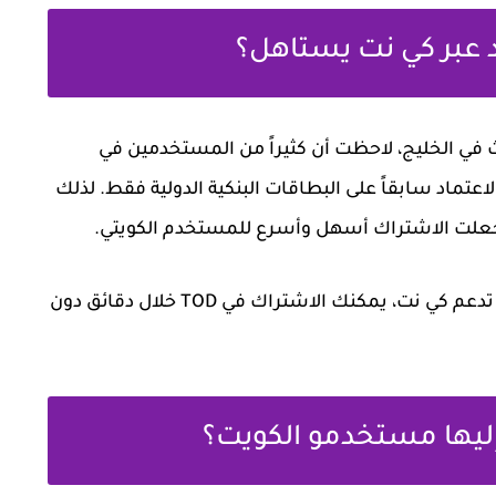
 عبر كي نت يستاهل؟
 في الخليج، لاحظت أن كثيراً من المستخدمين في
تماد سابقاً على البطاقات البنكية الدولية فقط. لذلك
ببساطة، إذا كنت تملك بطاقة سحب آلي كويتية تدعم كي نت، يمكنك الاشتراك في TOD خلال دقائق دون