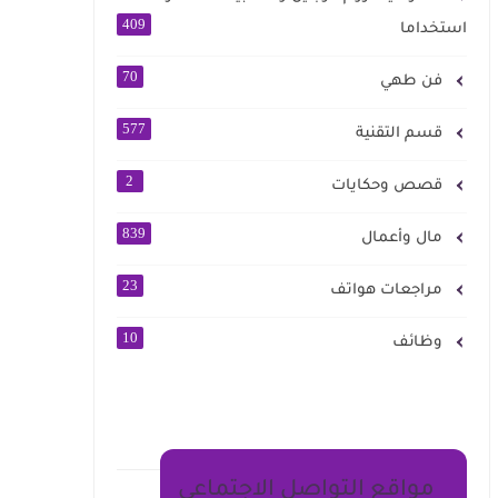
409
استخداما
70
فن طهي
577
قسم التقنية
2
قصص وحكايات
839
مال وأعمال
23
مراجعات هواتف
10
وظائف
مواقع التواصل الاجتماعي