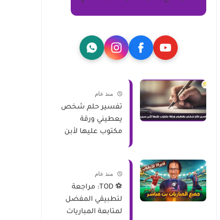
منذ عام
تفسير حلم شخص
يعطيني ورقة
مكتوب عليها لأبن
سيرين
منذ عام
⚽ TOD: مراجعة
لتطبيقي المفضل
لمتابعة المباريات