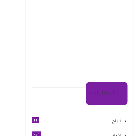
التسميات
11
أبراج
734
اخبار