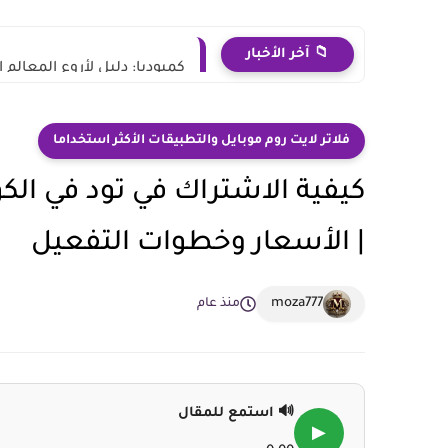
📁 آخر الأخبار
كمبوديا: دليل لأروع المعالم 
فلاتر لايت روم موبايل والتطبيقات الأكثر استخداما
| الأسعار وخطوات التفعيل
moza777
منذ عام
🔊 استمع للمقال
▶