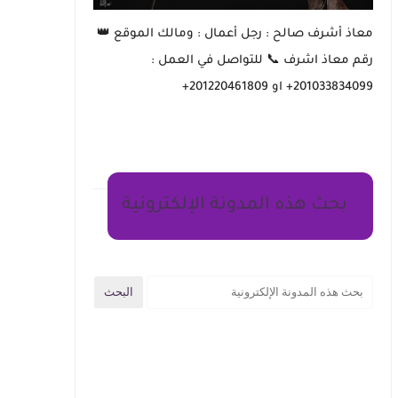
معاذ أشرف صالح : رجل أعمال : ومالك الموقع 👑
رقم معاذ اشرف 📞 للتواصل في العمل :
201033834099+ او 201220461809+
بحث هذه المدونة الإلكترونية