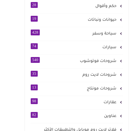
28
حكم وأقوال
19
حيوانات ونباتات
428
سياحة وسفر
74
سيارات
540
شروحات فوتوشوب
35
شروحات لايت روم
13
شروحات مونتاج
98
عقارات
82
عناوين
فلاتر لايت روم موبايل والتطبيقات الأكثر