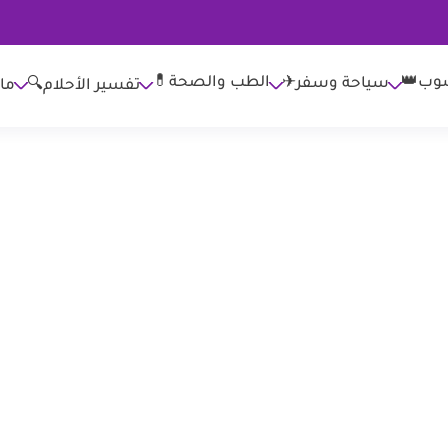
وب👑
الطب والصحة💊
سياحة وسفر✈
تفسير الأحلام🔍
ما