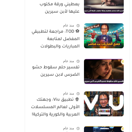
يعطيني ورقة مكتوب
عليها لأبن سيرين
منذ عام
⚽ TOD: مراجعة لتطبيقي
المفضل لمتابعة
المباريات والبطولات
العالمية على الموبايل
منذ عام
تفسير حلم سقوط حشو
الضرس لابن سيرين
منذ عام
🍿 تطبيق Viu: وجهتك
الأولى لعالم المسلسلات
العربية والكورية والتركية!
منذ عام