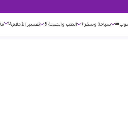
وب👑
الطب والصحة💊
تفسير الأحلام🔍
ما
سياحة وسفر✈