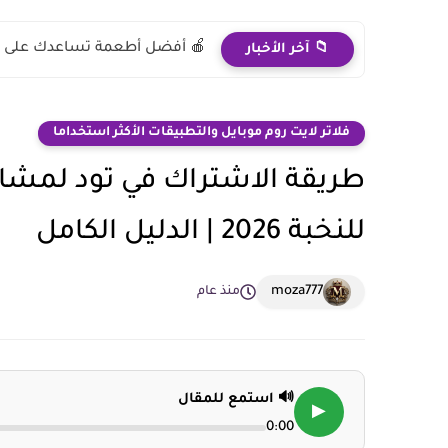
🍎 أفضل أطعمة تساعدك على خ
📁 آخر الأخبار
فلاتر لايت روم موبايل والتطبيقات الأكثر استخداما
طريقة الاشتراك في تود لمشاه
للنخبة 2026 | الدليل الكامل
moza777
منذ عام
🔊 استمع للمقال
▶
0:00