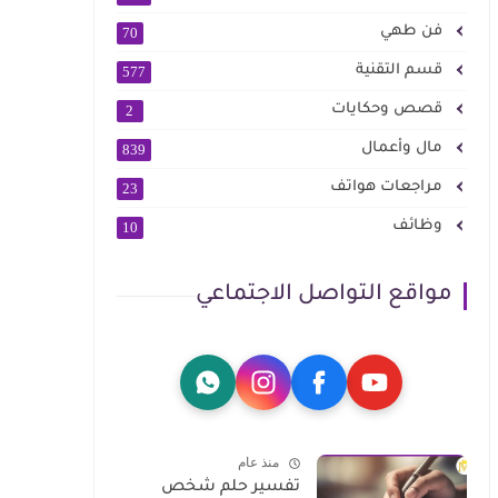
فن طهي
70
قسم التقنية
577
قصص وحكايات
2
مال وأعمال
839
مراجعات هواتف
23
وظائف
10
مواقع التواصل الاجتماعي
منذ عام
تفسير حلم شخص