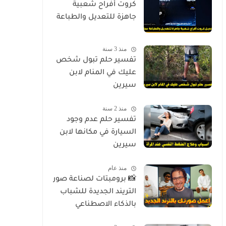
كروت أفراح شعبية
جاهزة للتعديل والطباعة
منذ 3 سنة
تفسير حلم تبول شخص
عليك في المنام لابن
سيرين
منذ 2 سنة
تفسير حلم عدم وجود
السيارة في مكانها لابن
سيرين
منذ عام
📸 برومبتات لصناعة صور
التريند الجديدة للشباب
بالذكاء الاصطناعي