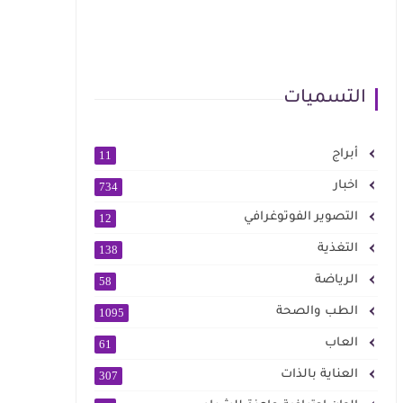
التسميات
أبراج
11
اخبار
734
التصوير الفوتوغرافي
12
التغذية
138
الرياضة
58
الطب والصحة
1095
العاب
61
العناية بالذات
307