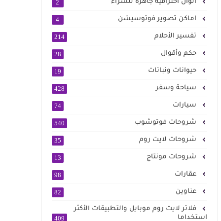
الوان احترافية جاهزة للشراء
2
اماكن تصوير فوتوسيشن
4
تفسير الأحلام
214
حكم وأقوال
28
حيوانات ونباتات
19
سياحة وسفر
428
سيارات
74
شروحات فوتوشوب
540
شروحات لايت روم
35
شروحات مونتاج
13
عقارات
98
عناوين
82
فلاتر لايت روم موبايل والتطبيقات الأكثر
استخداما
409