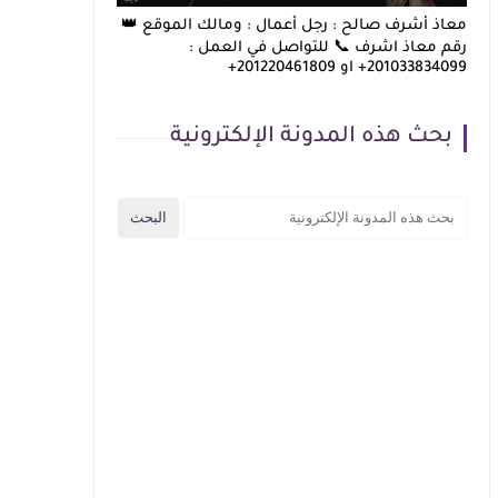
معاذ أشرف صالح : رجل أعمال : ومالك الموقع 👑
رقم معاذ اشرف 📞 للتواصل في العمل :
201033834099+ او 201220461809+
بحث هذه المدونة الإلكترونية