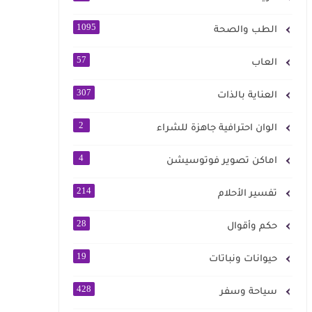
1095
الطب والصحة
57
العاب
307
العناية بالذات
2
الوان احترافية جاهزة للشراء
4
اماكن تصوير فوتوسيشن
214
تفسير الأحلام
28
حكم وأقوال
19
حيوانات ونباتات
428
سياحة وسفر