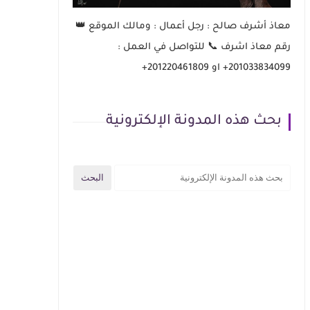
معاذ أشرف صالح : رجل أعمال : ومالك الموقع 👑
رقم معاذ اشرف 📞 للتواصل في العمل :
201033834099+ او 201220461809+
بحث هذه المدونة الإلكترونية