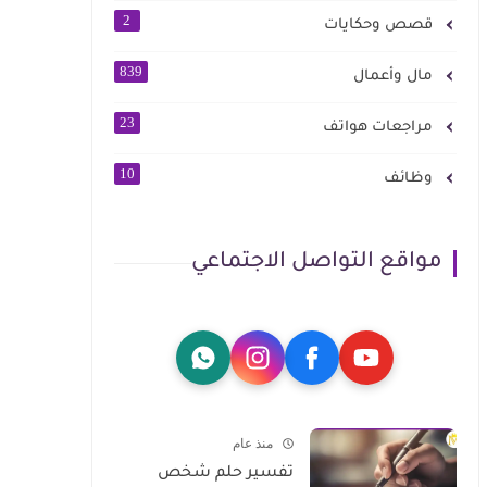
2
قصص وحكايات
839
مال وأعمال
23
مراجعات هواتف
10
وظائف
مواقع التواصل الاجتماعي
منذ عام
تفسير حلم شخص