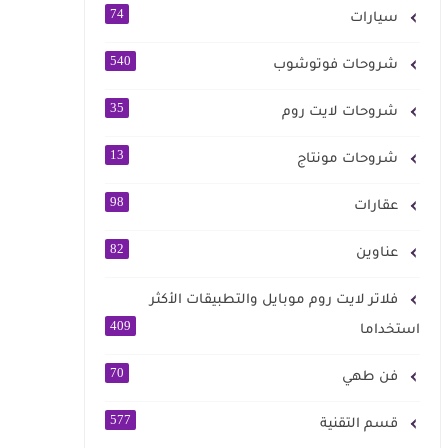
74
سيارات
540
شروحات فوتوشوب
35
شروحات لايت روم
13
شروحات مونتاج
98
عقارات
82
عناوين
فلاتر لايت روم موبايل والتطبيقات الأكثر
409
استخداما
70
فن طهي
577
قسم التقنية