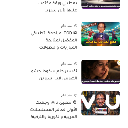
يعطيني ورقة مكتوب
عليها لأبن سيرين
منذ عام
⚽ TOD: مراجعة لتطبيقي
المفضل لمتابعة
المباريات والبطولات
العالمية على الموبايل
منذ عام
تفسير حلم سقوط حشو
الضرس لابن سيرين
منذ عام
🍿 تطبيق Viu: وجهتك
الأولى لعالم المسلسلات
العربية والكورية والتركية!