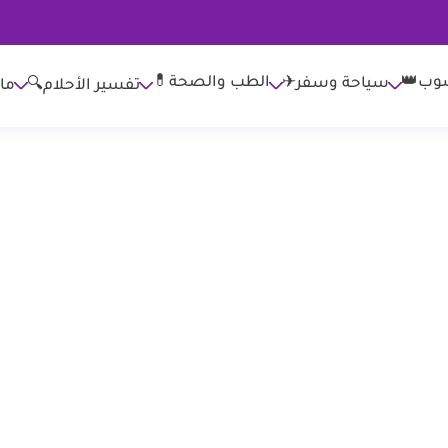
وب👑
الطب والصحة💊
سياحة وسفر✈
تفسير الأحلام🔍
ما