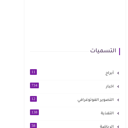
التسميات
11
أبراج
734
اخبار
12
التصوير الفوتوغرافي
138
التغذية
58
الرياضة