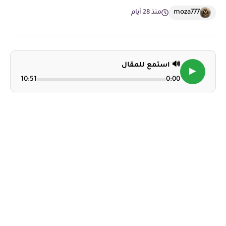
moza777
منذ 28 أيام
🔊 استمع للمقال
▶
10:51
0:00