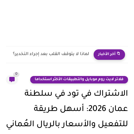
علاج فعّال للحروق القديمة
📁 آخر الأخبار
0
فلاتر لايت روم موبايل والتطبيقات الأكثر استخداما
الاشتراك في تود في سلطنة
عمان 2026: أسهل طريقة
للتفعيل والأسعار بالريال العُماني