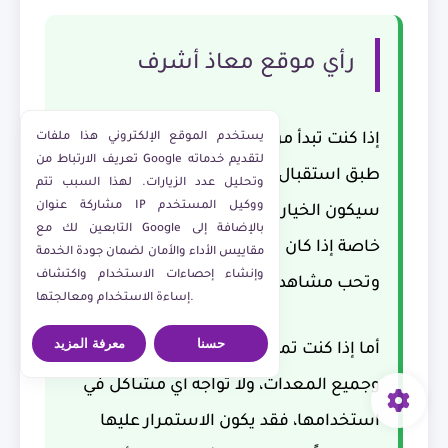
رأي موقع معاذ أشرف
إذا كنت تبدأ من الصفر ولا تمتلك رسيفراً أو
يستخدم الموقع الإلكتروني هذا ملفات
تعريف الارتباط من Google لتقديم خدماته
طبق استقبال، فإن
الاشتراك في تود
غالباً
وتحليل عدد الزيارات. لهذا السبب تتم
مشاركة عنوان IP ووكيل المستخدم
سيكون الخيار الأكثر توفيراً والأكثر مرونة،
التابعين لك مع Google بالإضافة إلى
خاصة إذا كان لديك إنترنت منزلي مستقر
مقاييس الأداء والأمان لضمان جودة الخدمة
وإنشاء إحصاءات الاستخدام واكتشاف
وتحب مشاهدة المحتوى على أكثر من جهاز.
إساءة الاستخدام ومعالجتها.
حسنا
معرفة المزيد
أما إذا كنت تمتلك بالفعل رسيفر beIN
وجميع المعدات، ولا تواجه أي مشاكل في
استخدامها، فقد يكون الاستمرار عليها