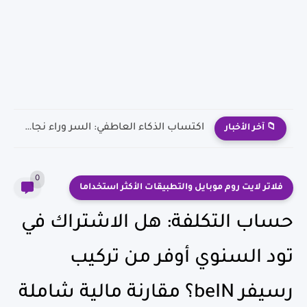
كيف تكون راجل اعمال ناجح
📁 آخر الأخبار
0
فلاتر لايت روم موبايل والتطبيقات الأكثر استخداما
حساب التكلفة: هل الاشتراك في
تود السنوي أوفر من تركيب
رسيفر beIN؟ مقارنة مالية شاملة