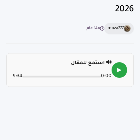
2026
moza777
منذ عام
🔊 استمع للمقال
▶
9:34
0:00