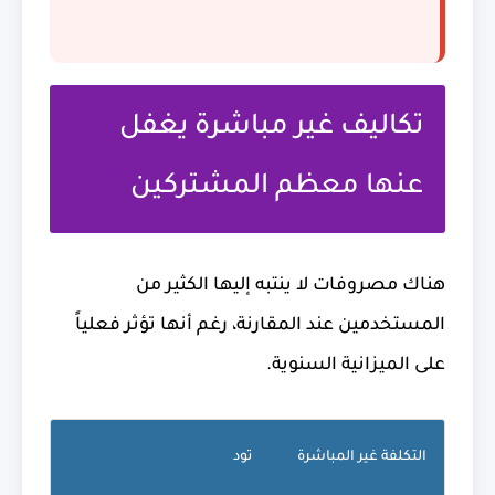
تكاليف غير مباشرة يغفل
عنها معظم المشتركين
هناك مصروفات لا ينتبه إليها الكثير من
المستخدمين عند المقارنة، رغم أنها تؤثر فعلياً
على الميزانية السنوية.
التكلفة غير المباشرة
تود
رسيفر IN