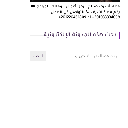
معاذ أشرف صالح : رجل أعمال : ومالك الموقع 👑
رقم معاذ اشرف 📞 للتواصل في العمل :
201033834099+ او 201220461809+
بحث هذه المدونة الإلكترونية