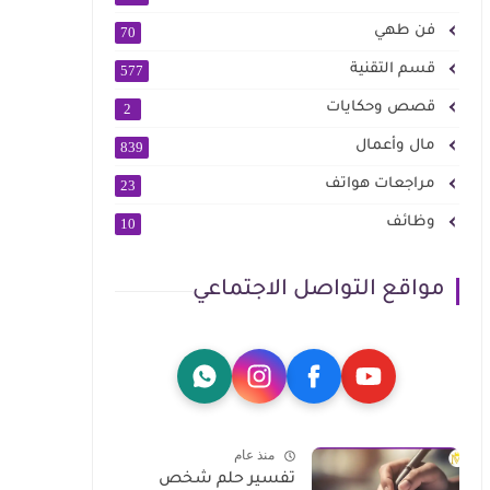
فن طهي
70
قسم التقنية
577
قصص وحكايات
2
مال وأعمال
839
مراجعات هواتف
23
وظائف
10
مواقع التواصل الاجتماعي
منذ عام
تفسير حلم شخص