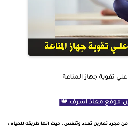
لي تقوية جهاز المناعة
ين موقع معاذ اشرف 👑
ي يرجع تاريخها ل 5000 عام ، اكثر من مجرد تمارين تمدد وتنفس ، حيث انها طريقه للحياه ،