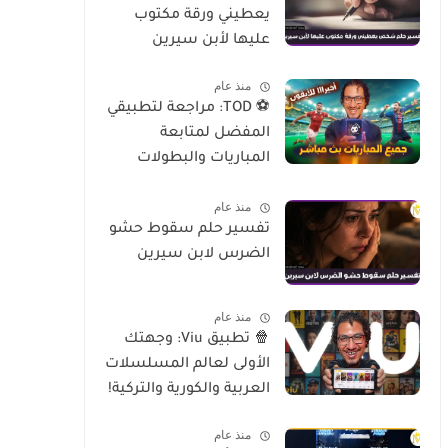
يعطيني ورقة مكتوب
عليها لأبن سيرين
منذ عام
⚽ TOD: مراجعة لتطبيقي
المفضل لمتابعة
المباريات والبطولات
العالمية على الموبايل
منذ عام
تفسير حلم سقوط حشو
الضرس لابن سيرين
منذ عام
🍿 تطبيق Viu: وجهتك
الأولى لعالم المسلسلات
العربية والكورية والتركية!
منذ عام