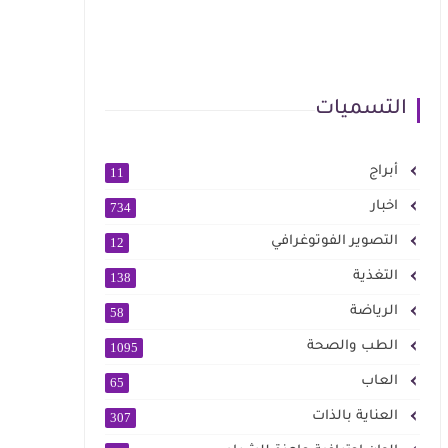
التسميات
أبراج
11
اخبار
734
التصوير الفوتوغرافي
12
التغذية
138
الرياضة
58
الطب والصحة
1095
العاب
65
العناية بالذات
307