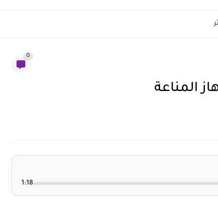

0
هل اليوجا 
1:18