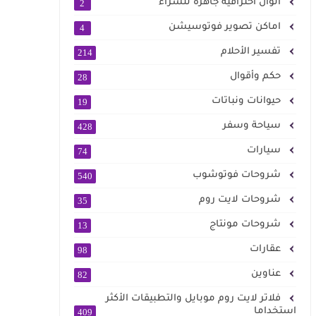
الوان احترافية جاهزة للشراء
2
اماكن تصوير فوتوسيشن
4
تفسير الأحلام
214
حكم وأقوال
28
حيوانات ونباتات
19
سياحة وسفر
428
سيارات
74
شروحات فوتوشوب
540
شروحات لايت روم
35
شروحات مونتاج
13
عقارات
98
عناوين
82
فلاتر لايت روم موبايل والتطبيقات الأكثر
استخداما
409