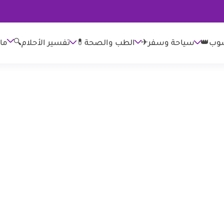
وب👑
الطب والصحة💊
تفسير الأحلام🔍
ما
سياحة وسفر✈