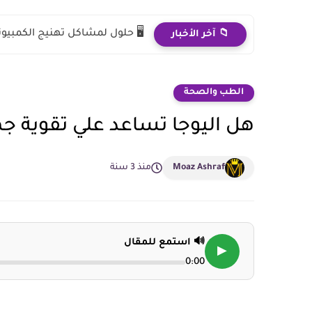
️ حلول لمشاكل تهنيج الكمبيوتر
📁 آخر الأخبار
الطب والصحة
تساعد علي تقوية جهاز المناعة
منذ 3 سنة
Moaz Ashraf
🔊 استمع للمقال
▶
0:00