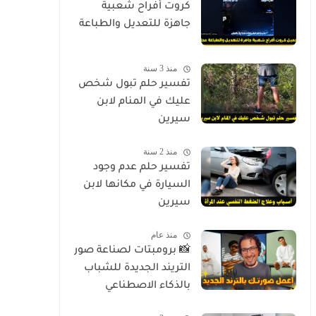
كروت أفراح شعبية
جاهزة للتعديل والطباعة
منذ 3 سنة
تفسير حلم تبول شخص
عليك في المنام لابن
سيرين
منذ 2 سنة
تفسير حلم عدم وجود
السيارة في مكانها لابن
سيرين
منذ عام
📸 برومبتات لصناعة صور
التريند الجديدة للشباب
بالذكاء الاصطناعي