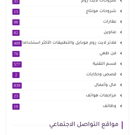
شروحات لايت روم
35
شروحات مونتاج
13
عقارات
98
عناوين
82
فلاتر لايت روم موبايل والتطبيقات الأكثر استخداما
409
فن طهي
70
قسم التقنية
577
قصص وحكايات
2
مال وأعمال
839
مراجعات هواتف
23
وظائف
10
مواقع التواصل الاجتماعي