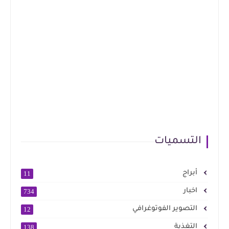
التسميات
أبراج
11
اخبار
734
التصوير الفوتوغرافي
12
التغذية
138