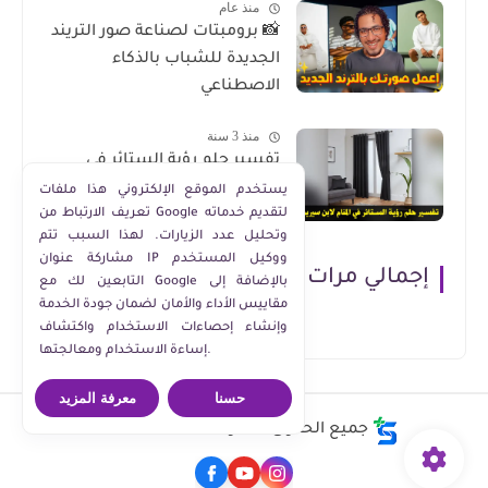
منذ عام
📸 برومبتات لصناعة صور التريند
الجديدة للشباب بالذكاء
الاصطناعي
منذ 3 سنة
تفسير حلم رؤية الستائر في
المنام لابن سيرين
يستخدم الموقع الإلكتروني هذا ملفات
تعريف الارتباط من Google لتقديم خدماته
وتحليل عدد الزيارات. لهذا السبب تتم
مشاركة عنوان IP ووكيل المستخدم
إجمالي مرات مشاهدة الصفحة
التابعين لك مع Google بالإضافة إلى
مقاييس الأداء والأمان لضمان جودة الخدمة
وإنشاء إحصاءات الاستخدام واكتشاف
إساءة الاستخدام ومعالجتها.
حسنا
معرفة المزيد
جميع الحقوق محفوظة ©
Moaz Ashraf