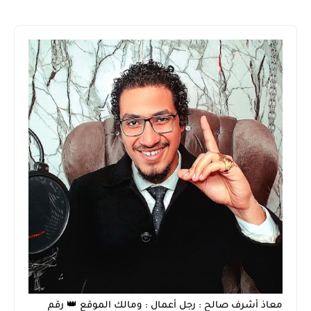
معاذ أشرف صالح : رجل أعمال : ومالك الموقع 👑 رقم