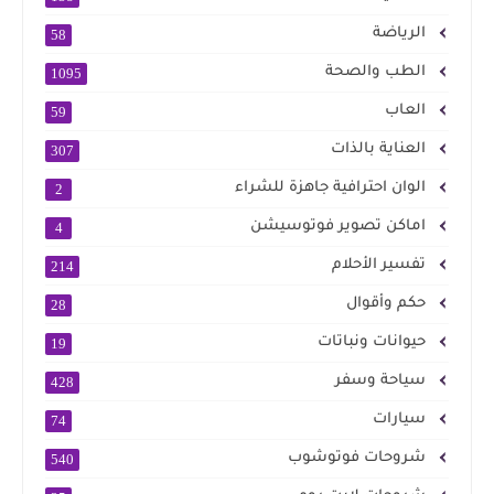
الرياضة
58
الطب والصحة
1095
العاب
59
العناية بالذات
307
الوان احترافية جاهزة للشراء
2
اماكن تصوير فوتوسيشن
4
تفسير الأحلام
214
حكم وأقوال
28
حيوانات ونباتات
19
سياحة وسفر
428
سيارات
74
شروحات فوتوشوب
540