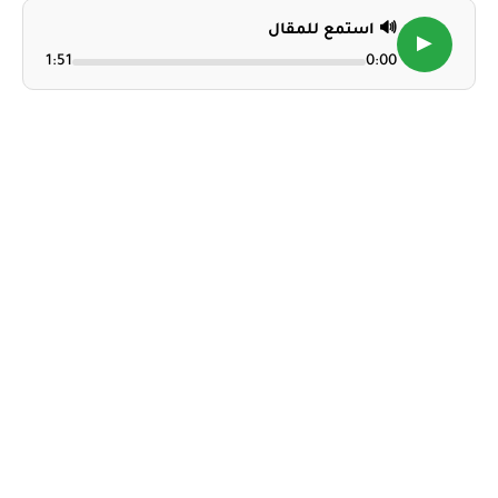
🔊 استمع للمقال
▶
1:51
0:00