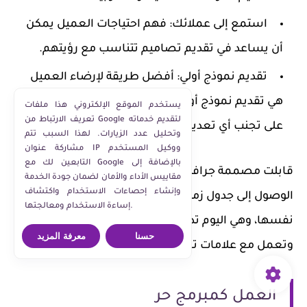
استمع إلى عملائك
: فهم احتياجات العميل يمكن
أن يساعد في تقديم تصاميم تتناسب مع رؤيتهم.
تقديم نموذج أولي
: أفضل طريقة لإرضاء العميل
هي تقديم نموذج أولي قبل إنهاء المشروع. هذا يساعد
يستخدم الموقع الإلكتروني هذا ملفات
تعريف الارتباط من Google لتقديم خدماته
على تجنب أي تعديلات كبيرة لاحقًا.
وتحليل عدد الزيارات. لهذا السبب تتم
مشاركة عنوان IP ووكيل المستخدم
التابعين لك مع Google بالإضافة إلى
قابلت مصممة جرافيك بدأت مسيرتها المهنية بعد
مقاييس الأداء والأمان لضمان جودة الخدمة
وإنشاء إحصاءات الاستخدام واكتشاف
الوصول إلى جدول زمني مخصص للمتعة اليومية لتعليم
إساءة الاستخدام ومعالجتها.
نفسها، وهي اليوم تدير عملها الخاص بموارد مستقلة
حسنا
معرفة المزيد
وتعمل مع علامات تجارية معروفة.
العمل كمبرمج حر