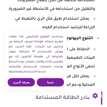
استخدامه بحكمة، من خلال إصلاح التسريبات
والتقليل من استخدامه في الأنشطة غير الضرورية.
يمكن استخدام طرق مثل الري بالتنقيط في
الزراعة لترشيد استخدام المياه.
يستخدم الموقع الإلكتروني هذا ملفات
التنوع البيولوجي
:
تعريف الارتباط من Google لتقديم خدماته
وتحليل عدد الزيارات. لهذا السبب تتم
الحفاظ على التنوع البيولوجي يسهم في استدامة
مشاركة عنوان IP ووكيل المستخدم
التابعين لك مع Google بالإضافة إلى
البيئات الطبيعية. يجب علينا دعم المبادرات التي
مقاييس الأداء والأمان لضمان جودة الخدمة
تحمي الأنواع المهددة بالانقراض وموائلها.
وإنشاء إحصاءات الاستخدام واكتشاف
إساءة الاستخدام ومعالجتها.
يمكن لكل فرد المشاركة من خلال زراعة النباتات
حسنا
معرفة المزيد
المحلية ودعم المبادرات البيئية.
مصادر الطاقة المستدامة