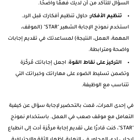
السؤال للتأكد من أن لديك فهمًا واضحًا.
تنظيم الأفكار
: حاول تنظيم أفكارك قبل الرد.
استخدم نموذج الإجابة الشهير "STAR" (الموقف،
المهمة، العمل، النتيجة) لمساعدتك في تقديم إجابات
واضحة ومترابطة.
التركيز على نقاط القوة
: اجعل إجاباتك مُركّزة
وتضمن تسليط الضوء على مهاراتك وخبراتك التي
تتناسب مع الوظيفة.
في إحدى المرات، قمت بالتحضير لإجابة سؤال عن كيفية
التعامل مع موقف صعب في العمل. باستخدام نموذج
"STAR"، كنت قادرًا على تقديم إجابة مركّزة أدت إلى انطباع
إيجابي لدى المحاور.في النهاية، إظهار الثقة والاحترافية