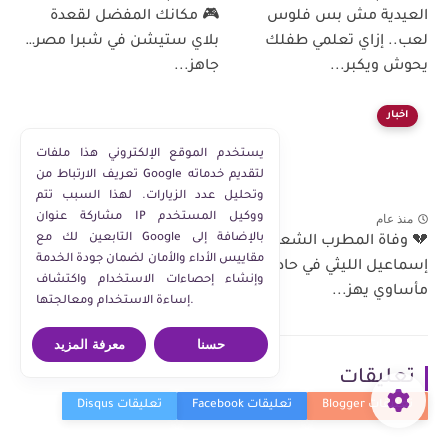
العيدية مش بس فلوس
🎮 مكانك المفضل لقعدة
لعب.. إزاي تعلمي طفلك
بلاي ستيشن في شبرا مصر…
يحوش ويكبر...
جاهز...
اخبار
يستخدم الموقع الإلكتروني هذا ملفات
تعريف الارتباط من Google لتقديم خدماته
وتحليل عدد الزيارات. لهذا السبب تتم
مشاركة عنوان IP ووكيل المستخدم
منذ عام
التابعين لك مع Google بالإضافة إلى
💔 وفاة المطرب الشعبي
مقاييس الأداء والأمان لضمان جودة الخدمة
إسماعيل الليثي في حادث
وإنشاء إحصاءات الاستخدام واكتشاف
مأساوي يهز...
إساءة الاستخدام ومعالجتها.
حسنا
معرفة المزيد
تعليقات