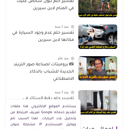
تفسير حلم تبول شخص عليك
في المنام لابن سيرين
منذ 2 سنة
تفسير حلم عدم وجود السيارة في
مكانها لابن سيرين
منذ عام
📸 برومبتات لصناعة صور التريند
الجديدة للشباب بالذكاء
الاصطناعي
منذ 3 سنة
تفسير حلم رؤية الستائر في
المنام لابن سيرين
يستخدم الموقع الإلكتروني هذا ملفات
تعريف الارتباط من Google لتقديم خدماته
وتحليل عدد الزيارات. لهذا السبب تتم
مشاركة عنوان IP ووكيل المستخدم