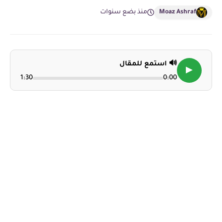
Moaz Ashraf
منذ بضع سنوات
🔊 استمع للمقال
▶
1:30
0:00