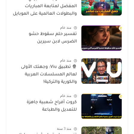
المفضل لمتابعة المباريات
والبطولات العالمية على الموبايل
منذ عام
تفسير حلم سقوط حشو
الضرس لابن سيرين
منذ عام
🍿 تطبيق Viu: وجهتك الأولى
لعالم المسلسلات العربية
والكورية والتركية!
منذ عام
كروت أفراح شعبية جاهزة
للتعديل والطباعة
منذ 3 سنة