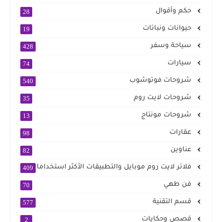
حكم وأقوال
28
حيوانات ونباتات
19
سياحة وسفر
428
سيارات
74
شروحات فوتوشوب
540
شروحات لايت روم
35
شروحات مونتاج
13
عقارات
98
عناوين
82
فلاتر لايت روم موبايل والتطبيقات الأكثر استخداما
409
فن طهي
70
قسم التقنية
577
قصص وحكايات
2