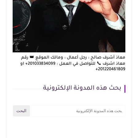
معاذ أشرف صالح : رجل أعمال : ومالك الموقع 👑 رقم
معاذ اشرف 📞 للتواصل في العمل : 201033834099+ او
201220461809+
بحث هذه المدونة الإلكترونية