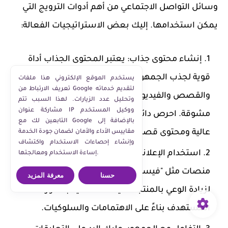
وسائل التواصل الاجتماعي من أهم أدوات الترويج التي
يمكن استخدامها. إليك بعض الاستراتيجيات الفعالة:
إنشاء محتوى جذاب:
يعتبر المحتوى الجذاب أداة
قوية لجذب الجمهور. يمكنك استخدام الصور
يستخدم الموقع الإلكتروني هذا ملفات
تعريف الارتباط من Google لتقديم خدماته
والقصص والفيديوهات لعرض منتجاتك بطريقة
وتحليل عدد الزيارات. لهذا السبب تتم
مشاركة عنوان IP ووكيل المستخدم
مشوقة. احرص دائمًا على استخدام صور ذات جودة
التابعين لك مع Google بالإضافة إلى
عالية ومحتوى قصصي يلفت الانتباه.
مقاييس الأداء والأمان لضمان جودة الخدمة
وإنشاء إحصاءات الاستخدام واكتشاف
استخدام الإعلانات المدفوعة:
تعتبر الإعلانات على
إساءة الاستخدام ومعالجتها.
منصات مثل "فيسبوك" و"إنستغرام" وسيلة فعالة
حسنا
معرفة المزيد
لزيادة الوعي بالمنتجات. يمكنك تحديد جمهورك
المستهدف بناءً على الاهتمامات والسلوكيات.