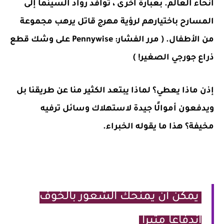
أنحاء العالم. بعبارة أخرى ، توافد رواد السينما إلى
المسارح باختيارهم لرؤية مهرج قاتل يرهب مجموعة
من الأطفال. ( مرر الفشار: Pennywise على وشك قطع
ذراع جورجي الصغير! )
إذن ماذا يعطي؟ لماذا يبتعد الكثير منا عن طريقنا بل
ويدفعون أموالًا جيدة لاستهلاك وسائل ترفيه
مخيفة؟ هذا ما يقوله الخبراء.
يمكن أن يمنحك الشعور بالخوف
اندفاعًا مثيرًا