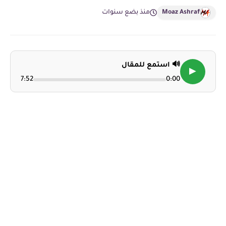
Moaz Ashraf
منذ بضع سنوات
🔊 استمع للمقال
▶
7:52
0:00