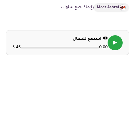
Moaz Ashraf
منذ بضع سنوات
🔊 استمع للمقال
▶
5:46
0:00