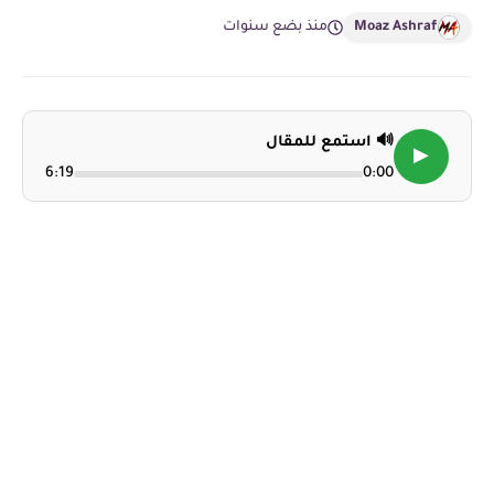
Moaz Ashraf
منذ بضع سنوات
🔊 استمع للمقال
▶
6:19
0:00