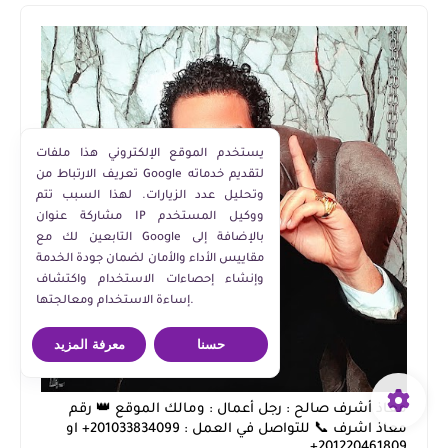
يستخدم الموقع الإلكتروني هذا ملفات
تعريف الارتباط من Google لتقديم خدماته
وتحليل عدد الزيارات. لهذا السبب تتم
مشاركة عنوان IP ووكيل المستخدم
التابعين لك مع Google بالإضافة إلى
مقاييس الأداء والأمان لضمان جودة الخدمة
وإنشاء إحصاءات الاستخدام واكتشاف
إساءة الاستخدام ومعالجتها.
حسنا
معرفة المزيد
معاذ أشرف صالح : رجل أعمال : ومالك الموقع 👑 رقم
معاذ اشرف 📞 للتواصل في العمل : 201033834099+ او
201220461809+