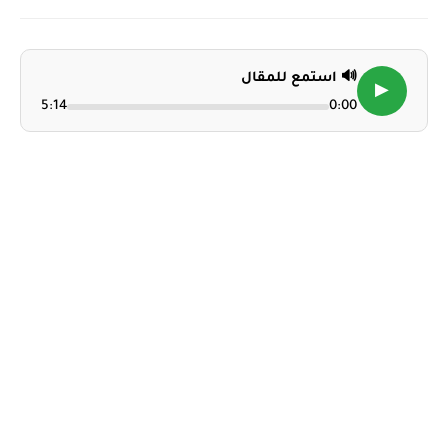
🔊 استمع للمقال
▶
5:14
0:00