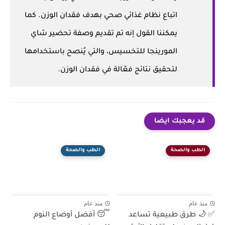
اتباع نظام غذائي صحي بهدف فقدان الوزن. كما
يمكننا القول إنه تم تقديم وصفة تحضير شاي
المورينجا للتخسيس، والتي يُنصح باستخدامها
لتحقيق نتائج فعّالة في فقدان الوزن.
قد يعجبك ايضا
الطب والصحة
الطب والصحة
منذ عام
منذ عام
✅ 🌙 طرق طبيعية تساعد
😴 أفضل أوضاع النوم