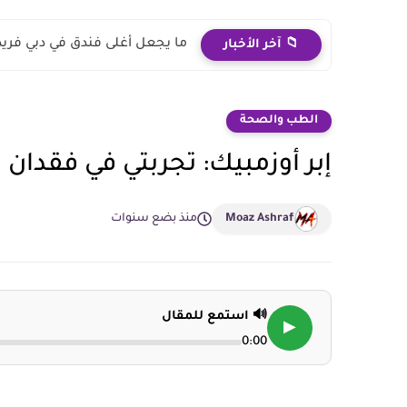
ما يجعل أغلى فندق في دبي فريدا
📁 آخر الأخبار
الطب والصحة
إبر أوزمبيك: تجربتي في فقدان ا
Moaz Ashraf
منذ بضع سنوات
🔊 استمع للمقال
▶
0:00