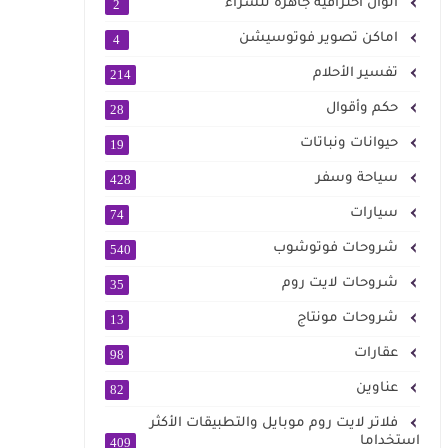
الوان احترافية جاهزة للشراء
2
اماكن تصوير فوتوسيشن
4
تفسير الأحلام
214
حكم وأقوال
28
حيوانات ونباتات
19
سياحة وسفر
428
سيارات
74
شروحات فوتوشوب
540
شروحات لايت روم
35
شروحات مونتاج
13
عقارات
98
عناوين
82
فلاتر لايت روم موبايل والتطبيقات الأكثر
استخداما
409