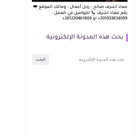
معاذ أشرف صالح : رجل أعمال : ومالك الموقع 👑
رقم معاذ اشرف 📞 للتواصل في العمل :
201033834099+ او 201220461809+
بحث هذه المدونة الإلكترونية