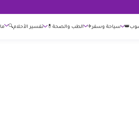
وب👑
الطب والصحة💊
تفسير الأحلام🔍
ما
سياحة وسفر✈