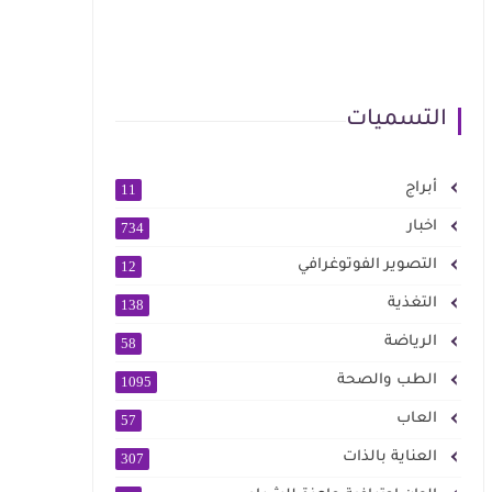
التسميات
أبراج
11
اخبار
734
التصوير الفوتوغرافي
12
التغذية
138
الرياضة
58
الطب والصحة
1095
العاب
57
العناية بالذات
307