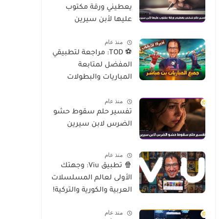
يعطيني ورقة مكتوب
عليها لأبن سيرين
منذ عام
⚽ TOD: مراجعة لتطبيقي
المفضل لمتابعة
المباريات والبطولات
العالمية على الموبايل
منذ عام
تفسير حلم سقوط حشو
الضرس لابن سيرين
منذ عام
🍿 تطبيق Viu: وجهتك
الأولى لعالم المسلسلات
العربية والكورية والتركية!
منذ عام