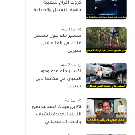
كروت أفراح شعبية
جاهزة للتعديل والطباعة
منذ 3 سنة
تفسير حلم تبول شخص
عليك في المنام لابن
سيرين
منذ 2 سنة
تفسير حلم عدم وجود
السيارة في مكانها لابن
سيرين
منذ عام
📸 برومبتات لصناعة صور
التريند الجديدة للشباب
بالذكاء الاصطناعي