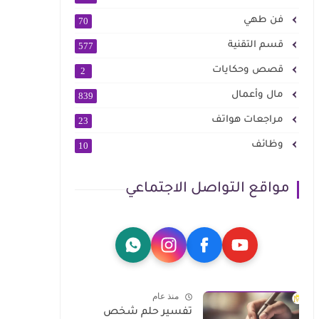
فن طهي
70
قسم التقنية
577
قصص وحكايات
2
مال وأعمال
839
مراجعات هواتف
23
وظائف
10
مواقع التواصل الاجتماعي
منذ عام
تفسير حلم شخص