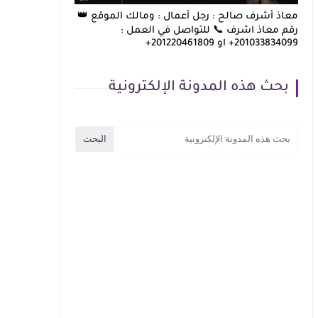
معاذ أشرف صالح : رجل أعمال : ومالك الموقع 👑
رقم معاذ اشرف 📞 للتواصل في العمل :
201033834099+ او 201220461809+
بحث هذه المدونة الإلكترونية