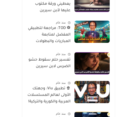
يعطيني ورقة مكتوب
عليها لأبن سيرين
منذ عام
⚽ TOD: مراجعة لتطبيقي
المفضل لمتابعة
المباريات والبطولات
العالمية على الموبايل
منذ عام
تفسير حلم سقوط حشو
الضرس لابن سيرين
منذ عام
🍿 تطبيق Viu: وجهتك
الأولى لعالم المسلسلات
العربية والكورية والتركية!
منذ عام