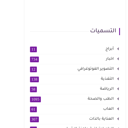
التسميات
أبراج
11
اخبار
734
التصوير الفوتوغرافي
12
التغذية
138
الرياضة
58
الطب والصحة
1095
العاب
61
العناية بالذات
307