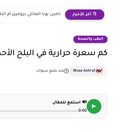
تامين بوبا العائلي بروميير أم البلاتينية؟ مقارنة
📁 آخر الأخبار
الطب والصحة
كم سعرة حرارية في البلح الأح
Moaz Ashraf
منذ بضع سنوات
🔊 استمع للمقال
▶
0:00