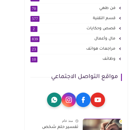
فن طهي
70
قسم التقنية
577
قصص وحكايات
2
مال وأعمال
839
مراجعات هواتف
23
وظائف
10
مواقع التواصل الاجتماعي
منذ عام
تفسير حلم شخص