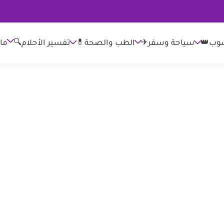
وب👑
الطب والصحة💊
تفسير الأحلام🔍
ما
سياحة وسفر✈