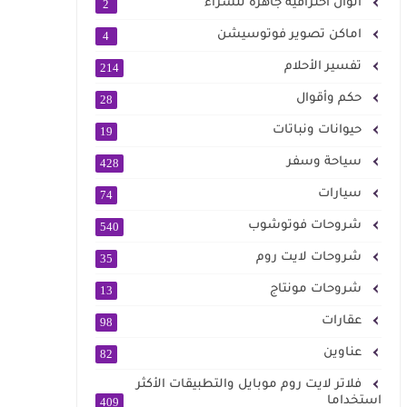
الوان احترافية جاهزة للشراء
2
اماكن تصوير فوتوسيشن
4
تفسير الأحلام
214
حكم وأقوال
28
حيوانات ونباتات
19
سياحة وسفر
428
سيارات
74
شروحات فوتوشوب
540
شروحات لايت روم
35
شروحات مونتاج
13
عقارات
98
عناوين
82
فلاتر لايت روم موبايل والتطبيقات الأكثر
استخداما
409