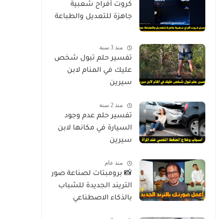
كروت أفراح شعبية
جاهزة للتعديل والطباعة
منذ 3 سنة
تفسير حلم تبول شخص
عليك في المنام لابن
سيرين
منذ 2 سنة
تفسير حلم عدم وجود
السيارة في مكانها لابن
سيرين
منذ عام
📸 برومبتات لصناعة صور
التريند الجديدة للشباب
بالذكاء الاصطناعي