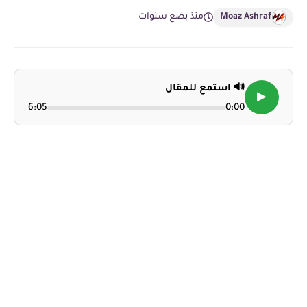
Moaz Ashraf
منذ بضع سنوات
🔊 استمع للمقال
▶
6:05
0:00