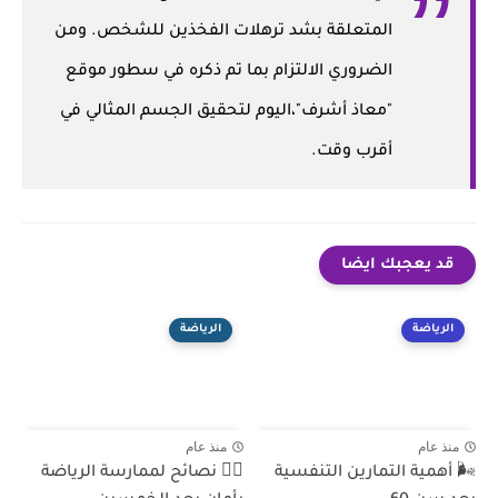
المتعلقة بشد ترهلات الفخذين للشخص. ومن
الضروري الالتزام بما تم ذكره في سطور موقع
"معاذ أشرف"،اليوم لتحقيق الجسم المثالي في
أقرب وقت.
قد يعجبك ايضا
الرياضة
الرياضة
منذ عام
منذ عام
🌬️ أهمية التمارين التنفسية
🏃‍♂️ نصائح لممارسة الرياضة