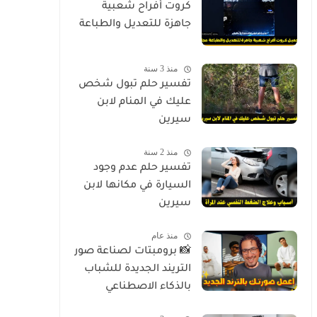
كروت أفراح شعبية
جاهزة للتعديل والطباعة
منذ 3 سنة
تفسير حلم تبول شخص
عليك في المنام لابن
سيرين
منذ 2 سنة
تفسير حلم عدم وجود
السيارة في مكانها لابن
سيرين
منذ عام
📸 برومبتات لصناعة صور
التريند الجديدة للشباب
بالذكاء الاصطناعي