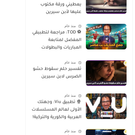
يعطيني ورقة مكتوب
عليها لأبن سيرين
منذ عام
⚽ TOD: مراجعة لتطبيقي
المفضل لمتابعة
المباريات والبطولات
العالمية على الموبايل
منذ عام
تفسير حلم سقوط حشو
الضرس لابن سيرين
منذ عام
🍿 تطبيق Viu: وجهتك
الأولى لعالم المسلسلات
العربية والكورية والتركية!
منذ عام