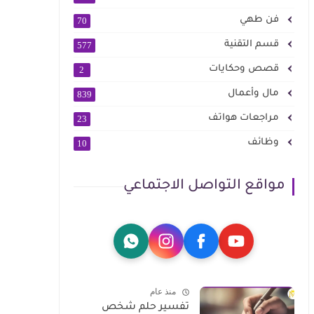
فن طهي
70
قسم التقنية
577
قصص وحكايات
2
مال وأعمال
839
مراجعات هواتف
23
وظائف
10
مواقع التواصل الاجتماعي
منذ عام
تفسير حلم شخص