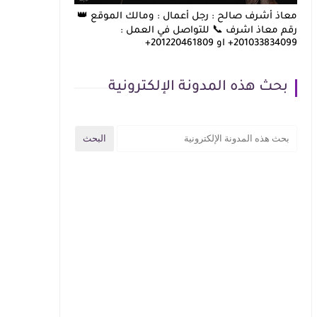
معاذ أشرف صالح : رجل أعمال : ومالك الموقع 👑
رقم معاذ اشرف 📞 للتواصل في العمل :
201033834099+ او 201220461809+
بحث هذه المدونة الإلكترونية