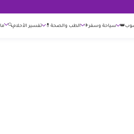
وب👑
الطب والصحة💊
تفسير الأحلام🔍
ما
سياحة وسفر✈