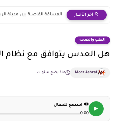
المسافة الفاصلة بين مدينة الر
📁 آخر الأخبار
الطب والصحة
هل العدس يتوافق مع نظام الك
Moaz Ashraf
منذ بضع سنوات
🔊 استمع للمقال
▶
0:00