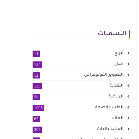
التسميات
أبراج
11
اخبار
734
التصوير الفوتوغرافي
12
التغذية
138
الرياضة
58
الطب والصحة
1095
العاب
62
العناية بالذات
307