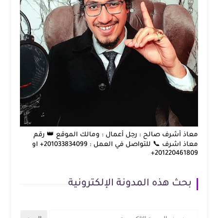
معاذ أشرف صالح : رجل أعمال : ومالك الموقع 👑 رقم
معاذ اشرف 📞 للتواصل في العمل : 201033834099+ او
201220461809+
بحث هذه المدونة الإلكترونية