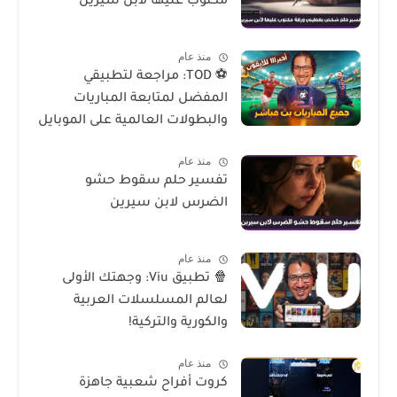
مكتوب عليها لأبن سيرين
منذ عام
⚽ TOD: مراجعة لتطبيقي
المفضل لمتابعة المباريات
والبطولات العالمية على الموبايل
منذ عام
تفسير حلم سقوط حشو
الضرس لابن سيرين
منذ عام
🍿 تطبيق Viu: وجهتك الأولى
لعالم المسلسلات العربية
والكورية والتركية!
منذ عام
كروت أفراح شعبية جاهزة