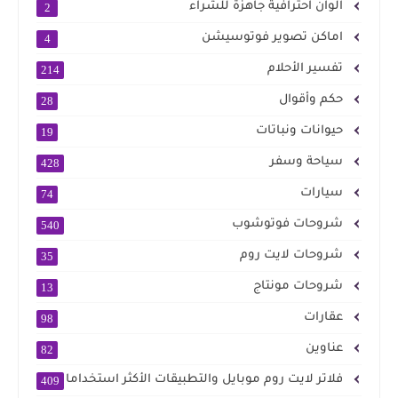
الوان احترافية جاهزة للشراء
2
اماكن تصوير فوتوسيشن
4
تفسير الأحلام
214
حكم وأقوال
28
حيوانات ونباتات
19
سياحة وسفر
428
سيارات
74
شروحات فوتوشوب
540
شروحات لايت روم
35
شروحات مونتاج
13
عقارات
98
عناوين
82
فلاتر لايت روم موبايل والتطبيقات الأكثر استخداما
409