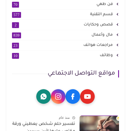
فن طهي
70
قسم التقنية
577
قصص وحكايات
2
مال وأعمال
839
مراجعات هواتف
23
وظائف
10
مواقع التواصل الاجتماعي
منذ عام
تفسير حلم شخص يعطيني ورقة