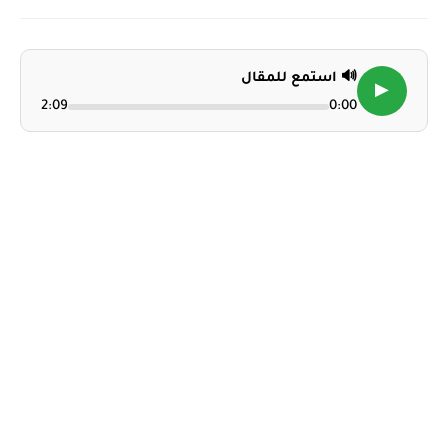
🔊 استمع للمقال
▶
2:09
0:00