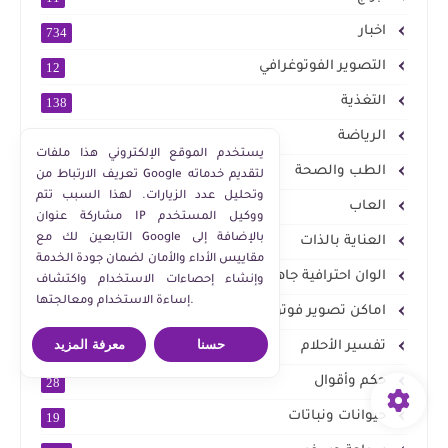
اخبار
734
التصوير الفوتوغرافي
12
التغذية
138
الرياضة
58
يستخدم الموقع الإلكتروني هذا ملفات
الطب والصحة
1095
تعريف الارتباط من Google لتقديم خدماته
وتحليل عدد الزيارات. لهذا السبب تتم
العاب
61
مشاركة عنوان IP ووكيل المستخدم
التابعين لك مع Google بالإضافة إلى
العناية بالذات
307
مقاييس الأداء والأمان لضمان جودة الخدمة
الوان احترافية جاهزة للشراء
2
وإنشاء إحصاءات الاستخدام واكتشاف
إساءة الاستخدام ومعالجتها.
اماكن تصوير فوتوسيشن
4
حسنا
معرفة المزيد
تفسير الأحلام
214
حكم وأقوال
28
حيوانات ونباتات
19