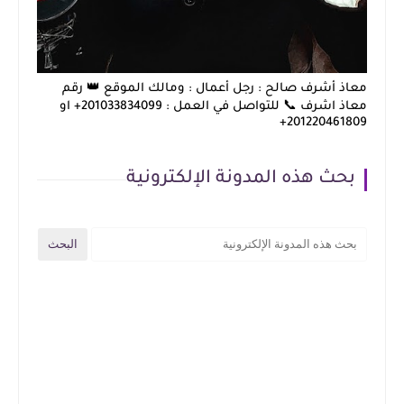
معاذ أشرف صالح : رجل أعمال : ومالك الموقع 👑 رقم
معاذ اشرف 📞 للتواصل في العمل : 201033834099+ او
201220461809+
بحث هذه المدونة الإلكترونية