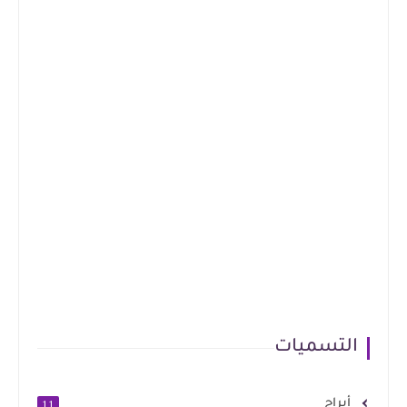
التسميات
أبراج
11