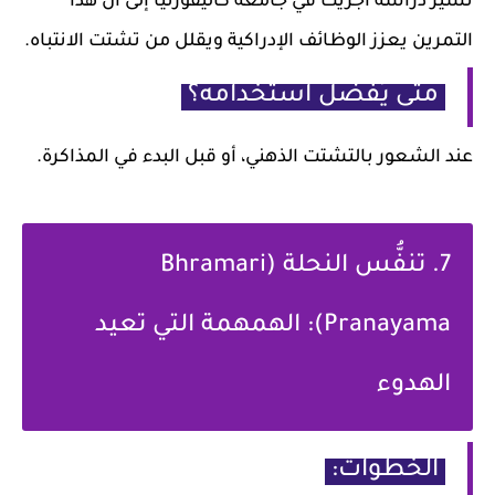
تشير دراسة أجريت في جامعة كاليفورنيا إلى أن هذا
التمرين يعزز الوظائف الإدراكية ويقلل من تشتت الانتباه.
متى يُفضل استخدامه؟
عند الشعور بالتشتت الذهني، أو قبل البدء في المذاكرة.
7. تنفُّس النحلة (Bhramari
Pranayama): الهمهمة التي تعيد
الهدوء
الخطوات: