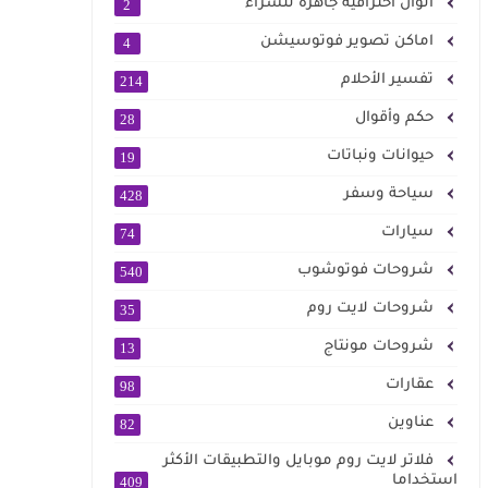
الوان احترافية جاهزة للشراء
2
اماكن تصوير فوتوسيشن
4
تفسير الأحلام
214
حكم وأقوال
28
حيوانات ونباتات
19
سياحة وسفر
428
سيارات
74
شروحات فوتوشوب
540
شروحات لايت روم
35
شروحات مونتاج
13
عقارات
98
عناوين
82
فلاتر لايت روم موبايل والتطبيقات الأكثر
استخداما
409