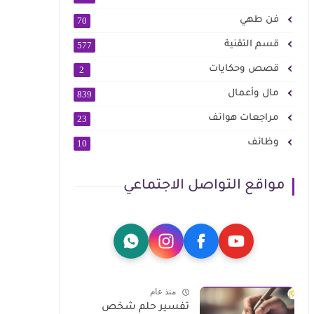
فن طهي
70
قسم التقنية
577
قصص وحكايات
2
مال وأعمال
839
مراجعات هواتف
23
وظائف
10
مواقع التواصل الاجتماعي
منذ عام
تفسير حلم شخص