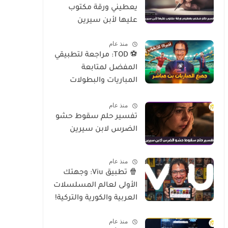
يعطيني ورقة مكتوب
عليها لأبن سيرين
منذ عام
⚽ TOD: مراجعة لتطبيقي
المفضل لمتابعة
المباريات والبطولات
العالمية على الموبايل
منذ عام
تفسير حلم سقوط حشو
الضرس لابن سيرين
منذ عام
🍿 تطبيق Viu: وجهتك
الأولى لعالم المسلسلات
العربية والكورية والتركية!
منذ عام