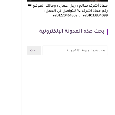
معاذ أشرف صالح : رجل أعمال : ومالك الموقع 👑
رقم معاذ اشرف 📞 للتواصل في العمل :
201033834099+ او 201220461809+
بحث هذه المدونة الإلكترونية