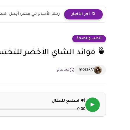
رحلة الأحلام في مصر: أجمل المع
📁 آخر الأخبار
الطب والصحة
🍵 فوائد الشاي الأخضر للتخ
moza777
منذ عام
🔊 استمع للمقال
▶
0:00