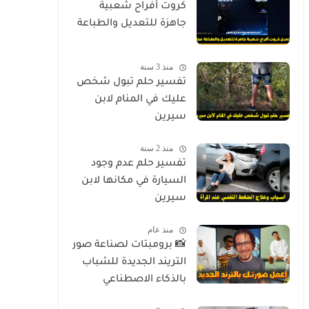
كروت أفراح شعبية
جاهزة للتعديل والطباعة
منذ 3 سنة
تفسير حلم تبول شخص
عليك في المنام لابن
سيرين
منذ 2 سنة
تفسير حلم عدم وجود
السيارة في مكانها لابن
سيرين
منذ عام
📸 برومبتات لصناعة صور
التريند الجديدة للشباب
بالذكاء الاصطناعي