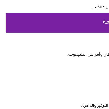
 والكبد.
مة
طان وأمراض الشيخوخة.
تركيز والذاكرة.