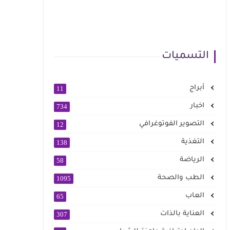
التسميات
أبراج
11
اخبار
734
التصوير الفوتوغرافي
12
التغذية
138
الرياضة
58
الطب والصحة
1095
العاب
65
العناية بالذات
307