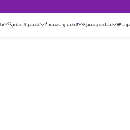
وب👑
الطب والصحة💊
تفسير الأحلام🔍
ما
سياحة وسفر✈