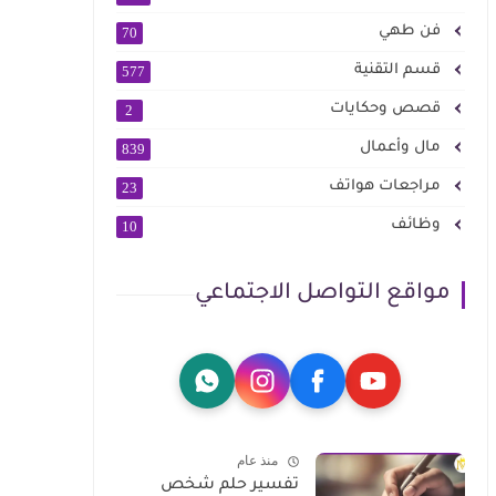
فن طهي
70
قسم التقنية
577
قصص وحكايات
2
مال وأعمال
839
مراجعات هواتف
23
وظائف
10
مواقع التواصل الاجتماعي
منذ عام
تفسير حلم شخص