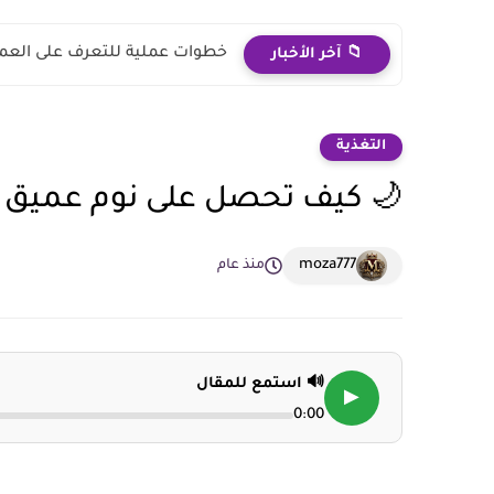
خطوات عملية للتعرف على العملا
📁 آخر الأخبار
التغذية
🌙 كيف تحصل على نوم عميق
moza777
منذ عام
🔊 استمع للمقال
▶
0:00