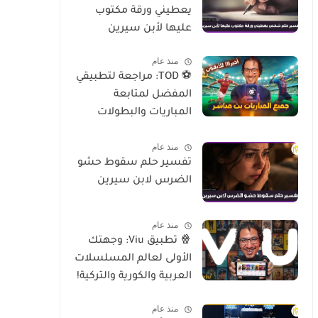
يعطيني ورقة مكتوب
عليها لأبن سيرين
منذ عام
⚽ TOD: مراجعة لتطبيقي
المفضل لمتابعة
المباريات والبطولات
العالمية على الموبايل
منذ عام
تفسير حلم سقوط حشو
الضرس لابن سيرين
منذ عام
🍿 تطبيق Viu: وجهتك
الأولى لعالم المسلسلات
العربية والكورية والتركية!
منذ عام