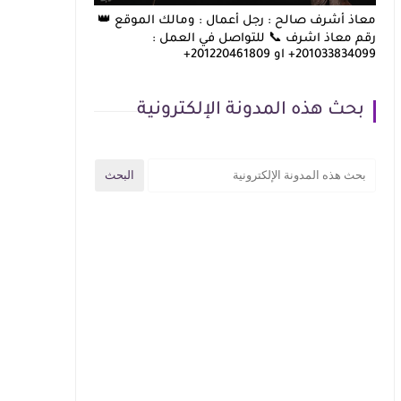
معاذ أشرف صالح : رجل أعمال : ومالك الموقع 👑
رقم معاذ اشرف 📞 للتواصل في العمل :
201033834099+ او 201220461809+
بحث هذه المدونة الإلكترونية