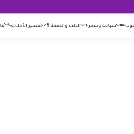
وب👑
الطب والصحة💊
تفسير الأحلام🔍
ما
سياحة وسفر✈