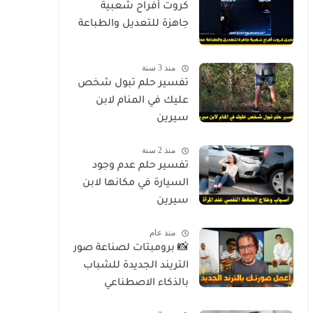
كروت أفراح شعبية
جاهزة للتعديل والطباعة
منذ 3 سنة
تفسير حلم تبول شخص
عليك في المنام لابن
سيرين
منذ 2 سنة
تفسير حلم عدم وجود
السيارة في مكانها لابن
سيرين
منذ عام
📸 برومبتات لصناعة صور
التريند الجديدة للشباب
بالذكاء الاصطناعي