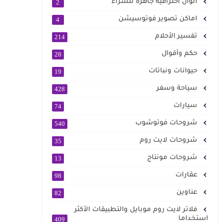
الوان احترافية جاهزة للشراء
2
اماكن تصوير فوتوسيشن
4
تفسير الأحلام
214
حكم وأقوال
28
حيوانات ونباتات
19
سياحة وسفر
428
سيارات
74
شروحات فوتوشوب
540
شروحات لايت روم
35
شروحات مونتاج
13
عقارات
98
عناوين
82
فلاتر لايت روم موبايل والتطبيقات الأكثر
استخداما
409