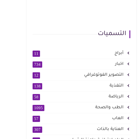
التسميات
أبراج
11
اخبار
734
التصوير الفوتوغرافي
12
التغذية
138
الرياضة
58
الطب والصحة
1095
العاب
57
العناية بالذات
307