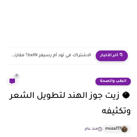
الاشتراك في تود يقطع؟ إليك الأسباب الحقيقية وحلول البث بدون...
📁 آخر الأخبار
0
الطب والصحة
🥥 زيت جوز الهند لتطويل الشعر
وتكثيفه
moza777
منذ عام