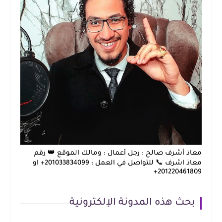
معاذ أشرف صالح : رجل أعمال : ومالك الموقع 👑 رقم
معاذ اشرف 📞 للتواصل في العمل : 201033834099+ او
201220461809+
بحث هذه المدونة الإلكترونية