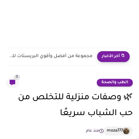
فرصة تطوعية في فرنسا تنتظرك: تعرف على الشروط وطريقة التقديم
📁 آخر الأخبار
0
الطب والصحة
🌿 وصفات منزلية للتخلص من
حب الشباب سريعًا
moza777
منذ عام