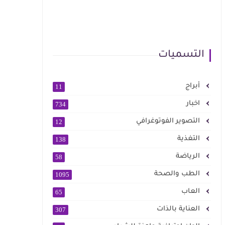
التسميات
أبراج
11
اخبار
734
التصوير الفوتوغرافي
12
التغذية
138
الرياضة
58
الطب والصحة
1095
العاب
65
العناية بالذات
307