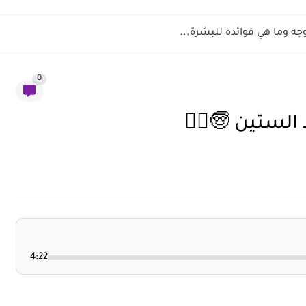
وجه وما هي فوائده للبشرة...
0
الستين 🧓💆‍♂️
4:22