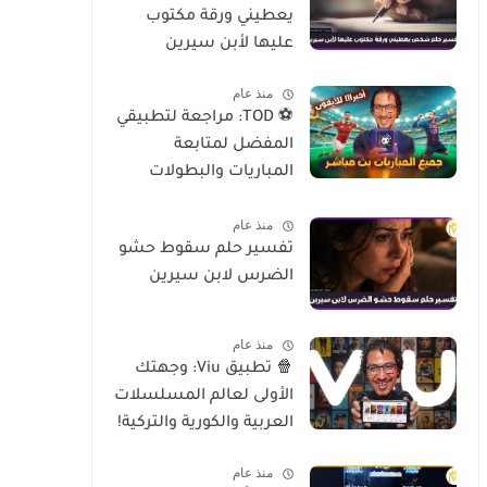
يعطيني ورقة مكتوب
عليها لأبن سيرين
منذ عام
⚽ TOD: مراجعة لتطبيقي
المفضل لمتابعة
المباريات والبطولات
العالمية على الموبايل
منذ عام
تفسير حلم سقوط حشو
الضرس لابن سيرين
منذ عام
🍿 تطبيق Viu: وجهتك
الأولى لعالم المسلسلات
العربية والكورية والتركية!
منذ عام