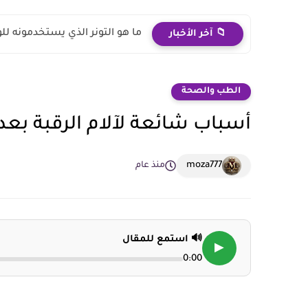
ما هو التونر الذي يستخدمونه لل
📁 آخر الأخبار
الطب والصحة
أسباب شائعة لآلام الرقبة بعد 
moza777
منذ عام
🔊 استمع للمقال
▶
0:00