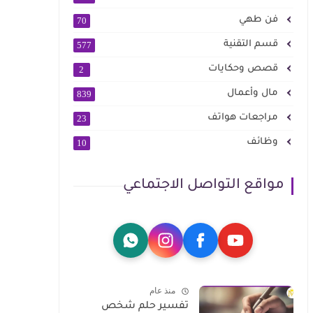
فن طهي
70
قسم التقنية
577
قصص وحكايات
2
مال وأعمال
839
مراجعات هواتف
23
وظائف
10
مواقع التواصل الاجتماعي
منذ عام
تفسير حلم شخص