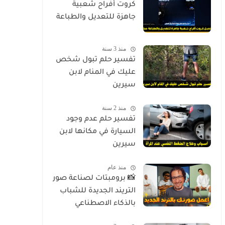
كروت أفراح شعبية
جاهزة للتعديل والطباعة
منذ 3 سنة
تفسير حلم تبول شخص
عليك في المنام لابن
سيرين
منذ 2 سنة
تفسير حلم عدم وجود
السيارة في مكانها لابن
سيرين
منذ عام
📸 برومبتات لصناعة صور
التريند الجديدة للشباب
بالذكاء الاصطناعي