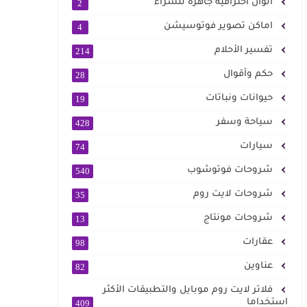
الوان احترافية جاهزة للشراء
2
اماكن تصوير فوتوسيشن
4
تفسير الأحلام
214
حكم وأقوال
28
حيوانات ونباتات
19
سياحة وسفر
428
سيارات
74
شروحات فوتوشوب
540
شروحات لايت روم
35
شروحات مونتاج
13
عقارات
98
عناوين
82
فلاتر لايت روم موبايل والتطبيقات الأكثر
استخداما
409