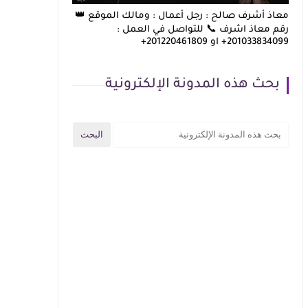
معاذ أشرف صالح : رجل أعمال : ومالك الموقع 👑
رقم معاذ اشرف 📞 للتواصل في العمل :
201033834099+ او 201220461809+
بحث هذه المدونة الإلكترونية