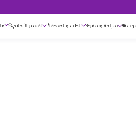
وب👑
الطب والصحة💊
تفسير الأحلام🔍
ما
سياحة وسفر✈