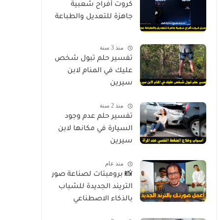
كروت أفراح شعبية
جاهزة للتعديل والطباعة
منذ 3 سنة
تفسير حلم تبول شخص
عليك في المنام لابن
سيرين
منذ 2 سنة
تفسير حلم عدم وجود
السيارة في مكانها لابن
سيرين
منذ عام
📸 برومبتات لصناعة صور
التريند الجديدة للشباب
بالذكاء الاصطناعي