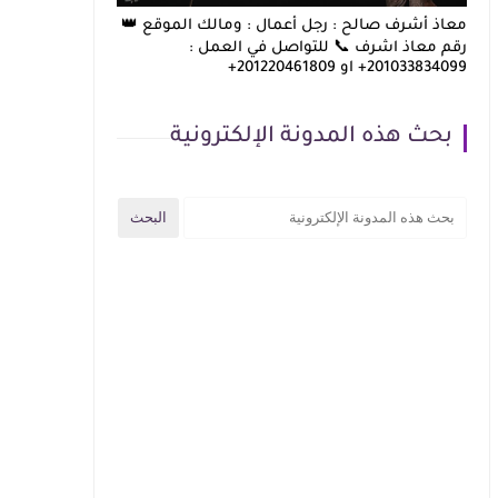
معاذ أشرف صالح : رجل أعمال : ومالك الموقع 👑
رقم معاذ اشرف 📞 للتواصل في العمل :
201033834099+ او 201220461809+
بحث هذه المدونة الإلكترونية