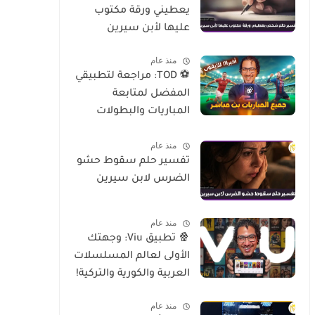
يعطيني ورقة مكتوب
عليها لأبن سيرين
منذ عام
⚽ TOD: مراجعة لتطبيقي
المفضل لمتابعة
المباريات والبطولات
العالمية على الموبايل
منذ عام
تفسير حلم سقوط حشو
الضرس لابن سيرين
منذ عام
🍿 تطبيق Viu: وجهتك
الأولى لعالم المسلسلات
العربية والكورية والتركية!
منذ عام