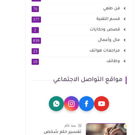
فن طهي
70
قسم التقنية
577
قصص وحكايات
2
مال وأعمال
839
مراجعات هواتف
23
وظائف
10
مواقع التواصل الاجتماعي
منذ عام
تفسير حلم شخص