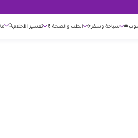
وب👑
الطب والصحة💊
تفسير الأحلام🔍
ما
سياحة وسفر✈