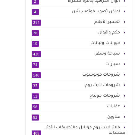
الوان احترافية جاهزة للشراء
2
اماكن تصوير فوتوسيشن
4
تفسير الأحلام
214
حكم وأقوال
28
حيوانات ونباتات
19
سياحة وسفر
428
سيارات
74
شروحات فوتوشوب
540
شروحات لايت روم
35
شروحات مونتاج
13
عقارات
98
عناوين
82
فلاتر لايت روم موبايل والتطبيقات الأكثر
استخداما
409