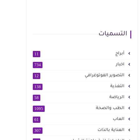
التسميات
أبراج
11
اخبار
734
التصوير الفوتوغرافي
12
التغذية
138
الرياضة
58
الطب والصحة
1095
العاب
61
العناية بالذات
307