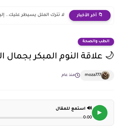
أساليب للتغلب على الملل
📁 آخر الأخبار
الطب والصحة
🌙 علاقة النوم المبكر بجمال ا
moza777
منذ عام
🔊 استمع للمقال
▶
0:00