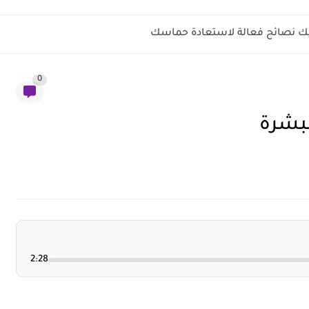
0
لبشرة
2:28