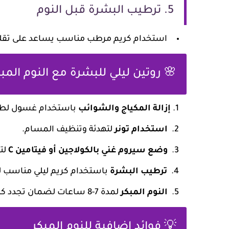
5. ترطيب البشرة قبل النوم
استخدام كريم مرطب مناسب يساعد على تقليل 
🌸 روتين ليلي للبشرة مع النوم المب
إزالة المكياج والشوائب
باستخدام غسول لط
استخدام تونر
لتهدئة وتنظيف المسام.
وضع سيروم غني بالكولاجين أو فيتامين C
لت
ترطيب البشرة
باستخدام كريم ليلي مناسب ل
النوم المبكر
لمدة 7-8 ساعات لضمان تجدد كامل للبشرة.
💡 فوائد إضافية للنوم المبكر