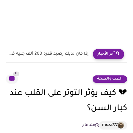
إذا كان لديك رصيد قدره 200 ألف جنيه في بنك...
📁 آخر الأخبار
0
الطب والصحة
💔 كيف يؤثر التوتر على القلب عند
كبار السن؟
moza777
منذ عام