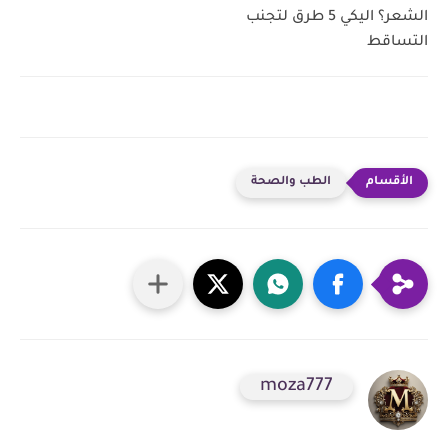
الشعر؟ اليكي 5 طرق لتجنب
التساقط
الطب والصحة
moza777