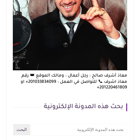
معاذ أشرف صالح : رجل أعمال : ومالك الموقع 👑 رقم
معاذ اشرف 📞 للتواصل في العمل : 201033834099+ او
201220461809+
بحث هذه المدونة الإلكترونية