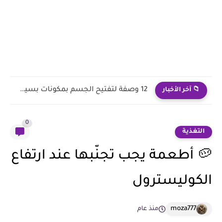
12 وصفة لتفتيح الجسم بمكونات بسيطة من المنزل
📁 آخر الأخبار
0
التغذية
🥔 أطعمة يجب تجنّبها عند ارتفاع
الكوليسترول
moza777
منذ عام