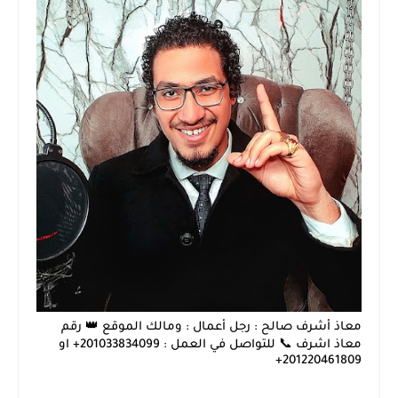
معاذ أشرف صالح : رجل أعمال : ومالك الموقع 👑 رقم
معاذ اشرف 📞 للتواصل في العمل : 201033834099+ او
201220461809+