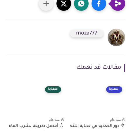
moza777
مقالات قد تهمك
التغذية
التغذية
منذ عام
منذ عام
🥦 دور التغذية في حماية اللثة
💧 أفضل طريقة لشرب الماء