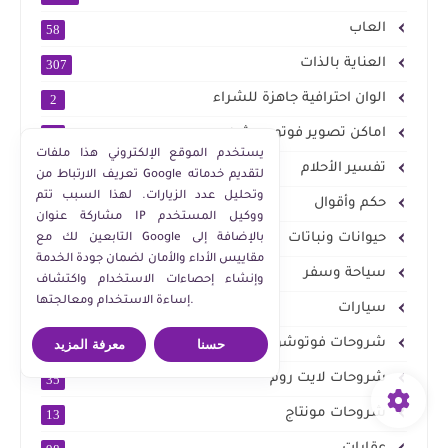
العاب
58
العناية بالذات
307
الوان احترافية جاهزة للشراء
2
اماكن تصوير فوتوسيشن
4
يستخدم الموقع الإلكتروني هذا ملفات
تفسير الأحلام
214
تعريف الارتباط من Google لتقديم خدماته
وتحليل عدد الزيارات. لهذا السبب تتم
حكم وأقوال
28
مشاركة عنوان IP ووكيل المستخدم
حيوانات ونباتات
التابعين لك مع Google بالإضافة إلى
19
مقاييس الأداء والأمان لضمان جودة الخدمة
سياحة وسفر
428
وإنشاء إحصاءات الاستخدام واكتشاف
إساءة الاستخدام ومعالجتها.
سيارات
74
شروحات فوتوشوب
حسنا
معرفة المزيد
540
شروحات لايت روم
35
شروحات مونتاج
13