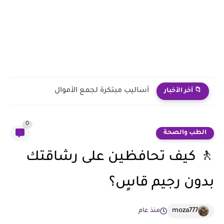
طرق كسب المال من المنزل - 21 وسيلة لتحقيق الدخل...
📁 آخر الأخبار
0
الطب والصحة
🚶 كيف تحافظين على رشاقتك
بدون رجيم قاسٍ؟
moza777
منذ عام