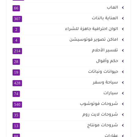
العاب
66
العناية بالذات
307
الوان احترافية جاهزة للشراء
2
اماكن تصوير فوتوسيشن
4
تفسير الأحلام
214
حكم وأقوال
28
حيوانات ونباتات
19
سياحة وسفر
428
سيارات
74
شروحات فوتوشوب
540
شروحات لايت روم
35
شروحات مونتاج
13
عقارات
98