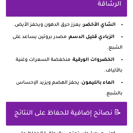
الرشاقة
الشاي الأخضر
: يعزز حرق الدهون ويحفز الأيض.
الزبادي قليل الدسم
: مصدر بروتين يساعد على
الشبع.
الخضروات الورقية
: منخفضة السعرات وغنية
بالألياف.
الماء بالليمون
: يحفز الهضم ويزيد الإحساس
بالشبع.
📝 نصائح إضافية للحفاظ على النتائج