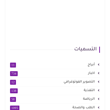
التسميات
أبراج
11
اخبار
734
التصوير الفوتوغرافي
12
التغذية
138
الرياضة
58
الطب والصحة
1095