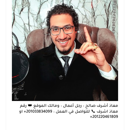
معاذ أشرف صالح : رجل أعمال : ومالك الموقع 👑 رقم
معاذ اشرف 📞 للتواصل في العمل : 201033834099+ او
201220461809+