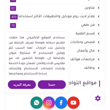
عناوين
82
فلاتر لايت روم موبايل والتطبيقات الأكثر استخداما
409
فن طهي
70
قسم التقنية
577
يستخدم الموقع الإلكتروني هذا ملفات
قصص وحكايات
2
تعريف الارتباط من Google لتقديم خدماته
وتحليل عدد الزيارات. لهذا السبب تتم
مال وأعمال
839
مشاركة عنوان IP ووكيل المستخدم
التابعين لك مع Google بالإضافة إلى
مراجعات هواتف
23
مقاييس الأداء والأمان لضمان جودة الخدمة
وظائف
10
وإنشاء إحصاءات الاستخدام واكتشاف
إساءة الاستخدام ومعالجتها.
مواقع التواصل الاجتماعي
حسنا
معرفة المزيد