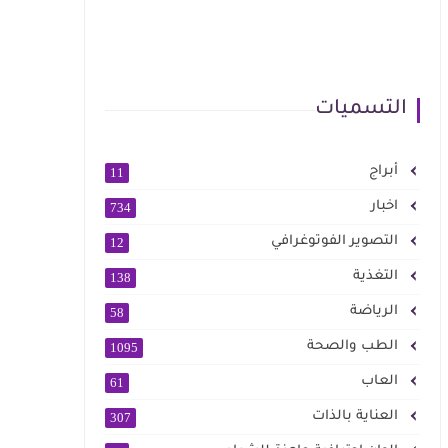
التسميات
أبراج
11
اخبار
734
التصوير الفوتوغرافي
12
التغذية
138
الرياضة
58
الطب والصحة
1095
العاب
61
العناية بالذات
307