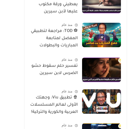
يعطيني ورقة مكتوب
عليها لأبن سيرين
منذ عام
⚽ TOD: مراجعة لتطبيقي
المفضل لمتابعة
المباريات والبطولات
العالمية على الموبايل
منذ عام
تفسير حلم سقوط حشو
الضرس لابن سيرين
منذ عام
🍿 تطبيق Viu: وجهتك
الأولى لعالم المسلسلات
العربية والكورية والتركية!
منذ عام