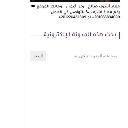
معاذ أشرف صالح : رجل أعمال : ومالك الموقع 👑
رقم معاذ اشرف 📞 للتواصل في العمل :
201033834099+ او 201220461809+
بحث هذه المدونة الإلكترونية