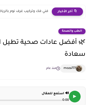
فني فك وتركيب غرف نوم بالريا
📁 آخر الأخبار
الطب والصحة
🌿 أفضل عادات صحية تطيل ال
سعادة
moza777
منذ عام
🔊 استمع للمقال
▶
0:00