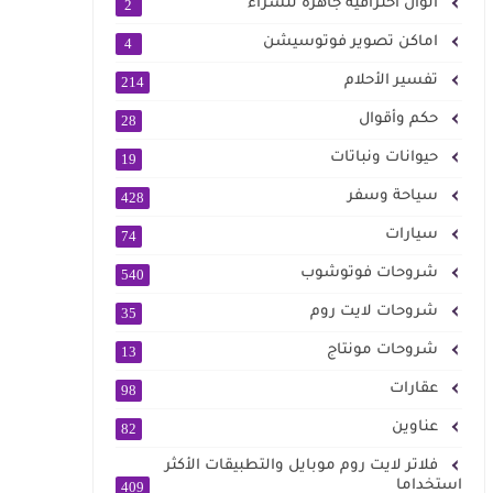
الوان احترافية جاهزة للشراء
2
اماكن تصوير فوتوسيشن
4
تفسير الأحلام
214
حكم وأقوال
28
حيوانات ونباتات
19
سياحة وسفر
428
سيارات
74
شروحات فوتوشوب
540
شروحات لايت روم
35
شروحات مونتاج
13
عقارات
98
عناوين
82
فلاتر لايت روم موبايل والتطبيقات الأكثر
استخداما
409