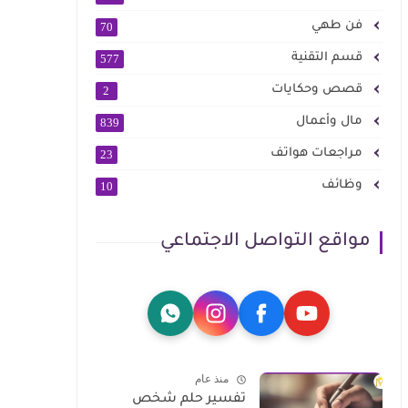
فن طهي
70
قسم التقنية
577
قصص وحكايات
2
مال وأعمال
839
مراجعات هواتف
23
وظائف
10
مواقع التواصل الاجتماعي
منذ عام
تفسير حلم شخص