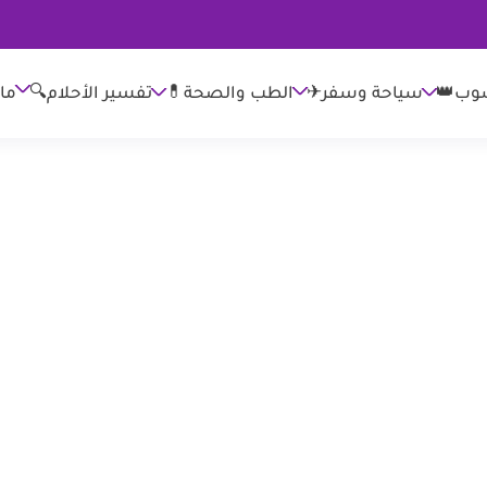
وب👑
الطب والصحة💊
تفسير الأحلام🔍
ما
سياحة وسفر✈