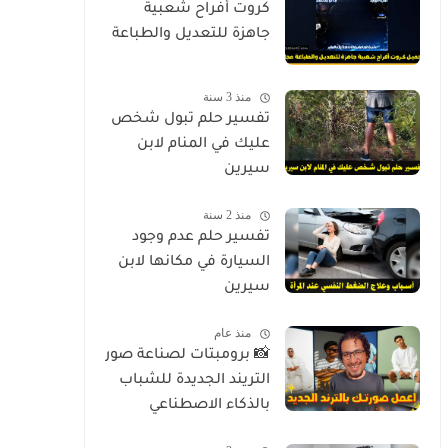
كروت أفراح شعبية
جاهزة للتعديل والطباعة
منذ 3 سنة
تفسير حلم تبول شخص
عليك في المنام لابن
سيرين
منذ 2 سنة
تفسير حلم عدم وجود
السيارة في مكانها لابن
سيرين
منذ عام
📸 برومبتات لصناعة صور
التريند الجديدة للشباب
بالذكاء الاصطناعي