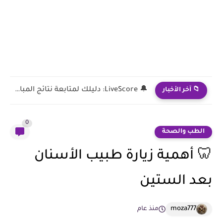
TV Time: دليلك الكامل لتنظيم ومتابعة ما تشاهده بسهولة
📁 آخر الأخبار
0
الطب والصحة
🦷 أهمية زيارة طبيب الأسنان
بعد الستين
moza777
منذ عام