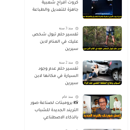
كروت أفراح شعبية
جاهزة للتعديل والطباعة
منذ 3 سنة
تفسير حلم تبول شخص
عليك في المنام لابن
سيرين
منذ 2 سنة
تفسير حلم عدم وجود
السيارة في مكانها لابن
سيرين
منذ عام
📸 برومبتات لصناعة صور
التريند الجديدة للشباب
بالذكاء الاصطناعي