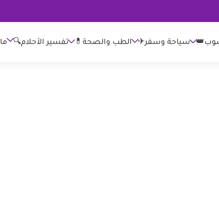
وب👑
الطب والصحة💊
تفسير الأحلام🔍
ما
سياحة وسفر✈