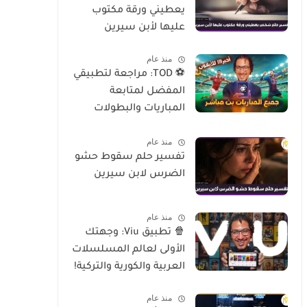
يعطيني ورقة مكتوب
عليها لأبن سيرين
منذ عام
⚽ TOD: مراجعة لتطبيقي
المفضل لمتابعة
المباريات والبطولات
العالمية على الموبايل
منذ عام
تفسير حلم سقوط حشو
الضرس لابن سيرين
منذ عام
🍿 تطبيق Viu: وجهتك
الأولى لعالم المسلسلات
العربية والكورية والتركية!
منذ عام