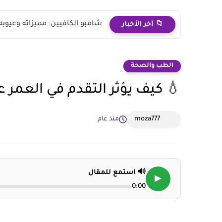
شامبو الكافيين: مميزاته وعيوب
📁 آخر الأخبار
الطب والصحة
💧 كيف يؤثر التقدم في العمر ع
moza777
منذ عام
🔊 استمع للمقال
▶
0:00