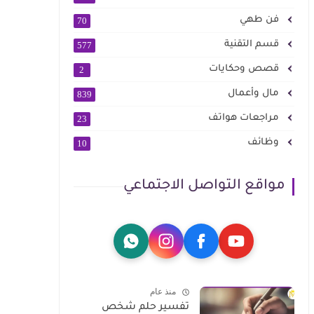
فن طهي
70
قسم التقنية
577
قصص وحكايات
2
مال وأعمال
839
مراجعات هواتف
23
وظائف
10
مواقع التواصل الاجتماعي
منذ عام
تفسير حلم شخص