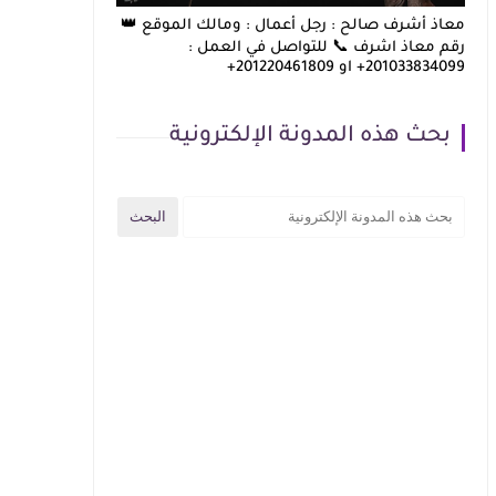
معاذ أشرف صالح : رجل أعمال : ومالك الموقع 👑
رقم معاذ اشرف 📞 للتواصل في العمل :
201033834099+ او 201220461809+
بحث هذه المدونة الإلكترونية