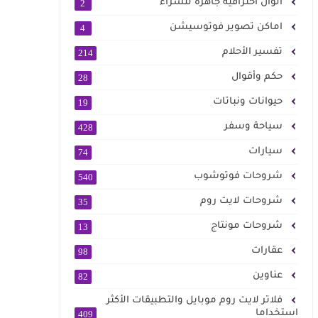
الوان احترافية جاهزة للشراء
2
اماكن تصوير فوتوسيشن
4
تفسير الأحلام
214
حكم وأقوال
28
حيوانات ونباتات
19
سياحة وسفر
428
سيارات
74
شروحات فوتوشوب
540
شروحات لايت روم
35
شروحات مونتاج
13
عقارات
98
عناوين
82
فلاتر لايت روم موبايل والتطبيقات الأكثر
استخداما
409