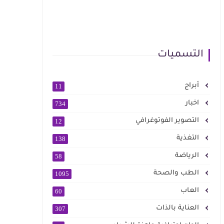
التسميات
أبراج
11
اخبار
734
التصوير الفوتوغرافي
12
التغذية
138
الرياضة
58
الطب والصحة
1095
العاب
60
العناية بالذات
307