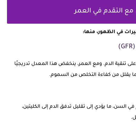
⏳ ثانيًا: التغيرات ا
مع بلوغ سن الخمسين و

معدل الترشيح الكلوي هو مؤشر يوضح قدرة الكلى على تن
الأوعية الدموية في الجسم تفقد مرونتها مع التقدم ف
وب