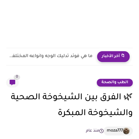
ما هي فوئد تدليك الوجه وانواعه المختلفه.. وكيفية عمله في...
📁 آخر الأخبار
0
الطب والصحة
🌿 الفرق بين الشيخوخة الصحية
والشيخوخة المبكرة
moza777
منذ عام