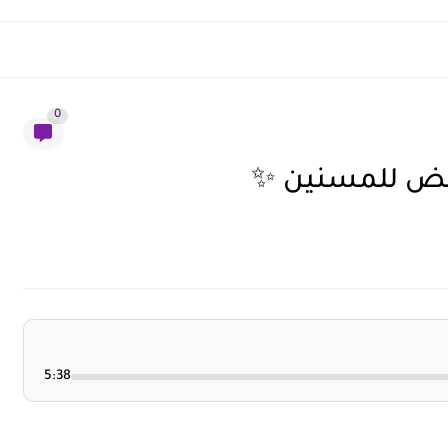
0
لأبيض للمسنين ✨
5:38