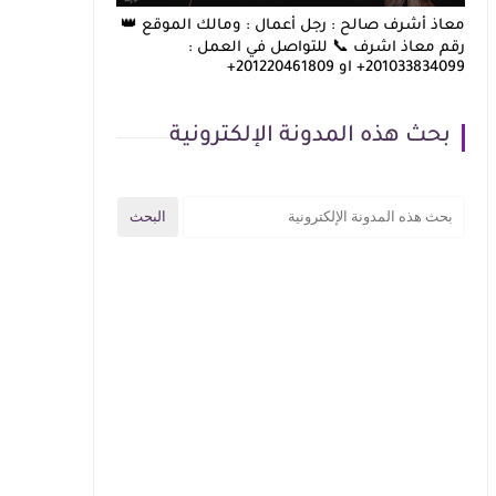
معاذ أشرف صالح : رجل أعمال : ومالك الموقع 👑
رقم معاذ اشرف 📞 للتواصل في العمل :
201033834099+ او 201220461809+
بحث هذه المدونة الإلكترونية