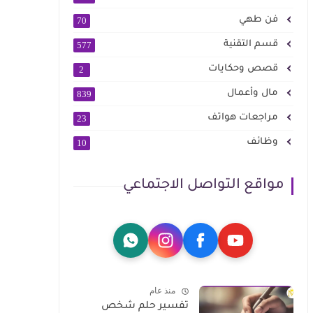
فن طهي
70
قسم التقنية
577
قصص وحكايات
2
مال وأعمال
839
مراجعات هواتف
23
وظائف
10
مواقع التواصل الاجتماعي
منذ عام
تفسير حلم شخص