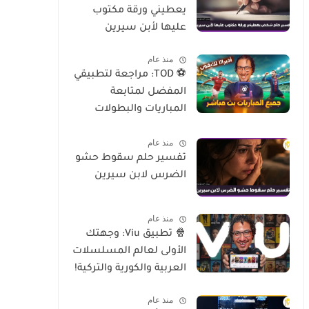
يعطيني ورقة مكتوب
عليها لأبن سيرين
منذ عام
⚽ TOD: مراجعة لتطبيقي
المفضل لمتابعة
المباريات والبطولات
العالمية على الموبايل
منذ عام
تفسير حلم سقوط حشو
الضرس لابن سيرين
منذ عام
🍿 تطبيق Viu: وجهتك
الأولى لعالم المسلسلات
العربية والكورية والتركية!
منذ عام