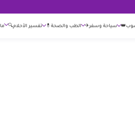
وب👑
الطب والصحة💊
تفسير الأحلام🔍
ما
سياحة وسفر✈