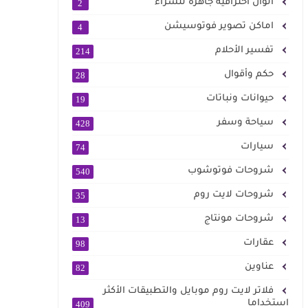
الوان احترافية جاهزة للشراء
2
اماكن تصوير فوتوسيشن
4
تفسير الأحلام
214
حكم وأقوال
28
حيوانات ونباتات
19
سياحة وسفر
428
سيارات
74
شروحات فوتوشوب
540
شروحات لايت روم
35
شروحات مونتاج
13
عقارات
98
عناوين
82
فلاتر لايت روم موبايل والتطبيقات الأكثر
استخداما
409