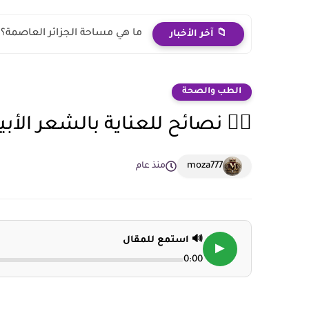
ما هي مساحة الجزائر العاصمة؟
📁 آخر الأخبار
الطب والصحة
💇‍♂️ نصائح للعناية بالشعر ا
moza777
منذ عام
🔊 استمع للمقال
▶
0:00