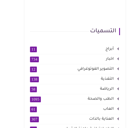
التسميات
أبراج
11
اخبار
734
التصوير الفوتوغرافي
12
التغذية
138
الرياضة
58
الطب والصحة
1095
العاب
61
العناية بالذات
307