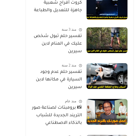
كروت أفراح شعبية
جاهزة للتعديل والطباعة
منذ 3 سنة
تفسير حلم تبول شخص
عليك في المنام لابن
سيرين
منذ 2 سنة
تفسير حلم عدم وجود
السيارة في مكانها لابن
سيرين
منذ عام
📸 برومبتات لصناعة صور
التريند الجديدة للشباب
بالذكاء الاصطناعي