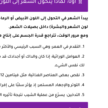
🧬 أولًا: لماذا يتحول الشعر إلى اللو
يبدأ الشعر في التحول إلى اللون الأبيض أو الرم
لون الشعر والبشرة) داخل بصيلات الشعر.
ومع مرور الوقت، تتراجع قدرة الجسم على إنتاج
التقدم في العمر: وهي السبب الرئيسي والأكثر ش
العوامل الوراثية: إذا كان والداك أو أجدادك
لك نفس الشيء.
نقص بعض العناصر الغذائية: مثل فيتامين B12 والنحاس والزنك.
التوتر والإجهاد المستمر: إذ يؤثر سلبًا على إ
التدخين: يسرّع من عملية الشيب نتيجة تأثيره ا