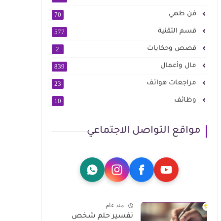
فن طهي
70
قسم التقنية
577
قصص وحكايات
2
مال وأعمال
839
مراجعات هواتف
23
وظائف
10
مواقع التواصل الاجتماعي
منذ عام
تفسير حلم شخص