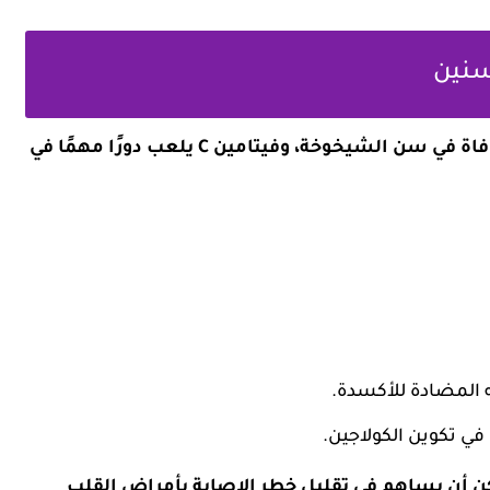
الأمراض القلبية هي من أكثر الأسباب شيوعًا للوفاة في سن الشيخوخة، وفيتامين C يلعب دورًا مهمًا في
المضادة للأكسدة.
في تكوين الكولاجين.
لحفاظ على مستوى كافٍ من فيتامين C يمكن أن يساهم في تقليل خطر الإصابة بأمراض القلب