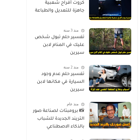
كروت أفراح شعبية
جاهزة للتعديل والطباعة
منذ 3 سنة
تفسير حلم تبول شخص
عليك في المنام لابن
سيرين
منذ 2 سنة
تفسير حلم عدم وجود
السيارة في مكانها لابن
سيرين
منذ عام
📸 برومبتات لصناعة صور
التريند الجديدة للشباب
بالذكاء الاصطناعي