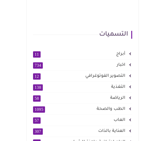
التسميات
أبراج
11
اخبار
734
التصوير الفوتوغرافي
12
التغذية
138
الرياضة
58
الطب والصحة
1095
العاب
57
العناية بالذات
307