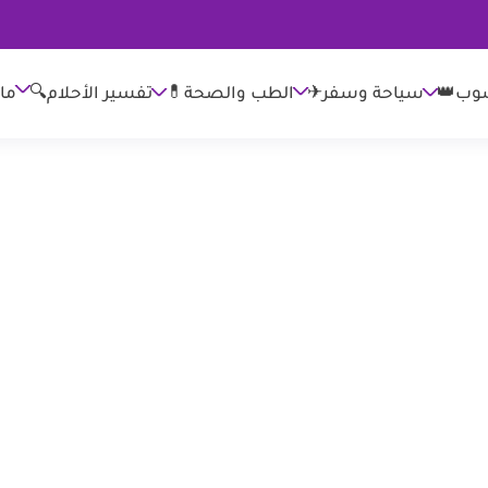
وب👑
الطب والصحة💊
تفسير الأحلام🔍
ما
سياحة وسفر✈