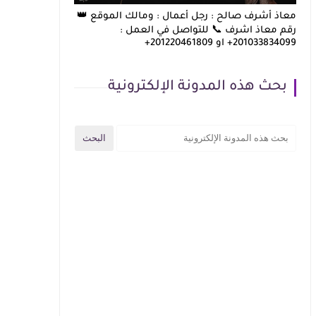
معاذ أشرف صالح : رجل أعمال : ومالك الموقع 👑
رقم معاذ اشرف 📞 للتواصل في العمل :
201033834099+ او 201220461809+
بحث هذه المدونة الإلكترونية