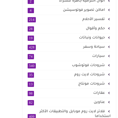
الوان احترافية جاهزة للشراء
2
اماكن تصوير فوتوسيشن
4
تفسير الأحلام
214
حكم وأقوال
28
حيوانات ونباتات
19
سياحة وسفر
428
سيارات
74
شروحات فوتوشوب
540
شروحات لايت روم
35
شروحات مونتاج
13
عقارات
98
عناوين
82
فلاتر لايت روم موبايل والتطبيقات الأكثر
استخداما
409