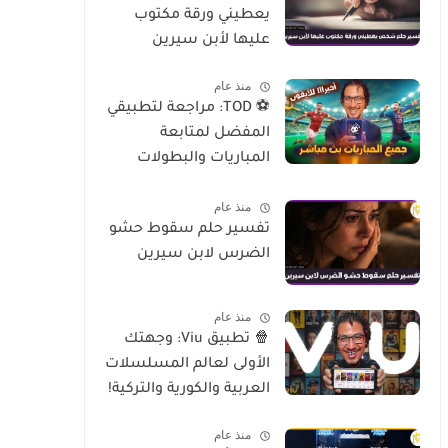
يعطيني ورقة مكتوب
عليها لأبن سيرين
منذ عام
⚽ TOD: مراجعة لتطبيقي
المفضل لمتابعة
المباريات والبطولات
العالمية على الموبايل
منذ عام
تفسير حلم سقوط حشو
الضرس لابن سيرين
منذ عام
🍿 تطبيق Viu: وجهتك
الأولى لعالم المسلسلات
العربية والكورية والتركية!
منذ عام