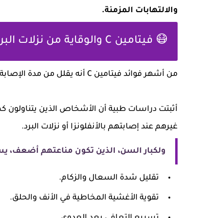
والالتهابات المزمنة.
😷 فيتامين C والوقاية من نزلات البرد والفيروسات
من أشهر فوائد فيتامين C أنه يقلل من مدة الإصابة بنزلات البرد، ويخفف من الأعراض عند حدوثها.
غيرهم عند إصابتهم بالأنفلونزا أو نزلات البرد.
ولكبار السن، الذين تكون مناعتهم أضعف، يساعد ف
تقليل شدة السعال والزكام.
تقوية الأغشية المخاطية في الأنف والحلق.