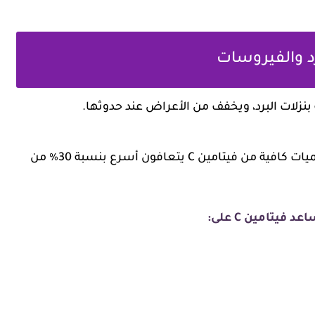
أثبتت دراسات طبية أن الأشخاص الذين يتناولون كميات كافية من فيتامين C يتعافون أسرع بنسبة 30٪ من
يتامين C على: