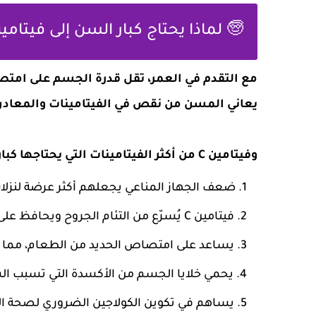
🧓 لماذا يحتاج كبار السن إلى فيتامين C أكثر من غيره
مع التقدم في العمر، تقل قدرة الجسم على امت
يعاني المسن من نقص في الفيتامينات والمعادن
وفيتامين C من أكثر الفيتامينات التي يحتاجها كبار السن للأسباب التالية:
ضعف الجهاز المناعي يجعلهم أكثر عرضة لنزلات ا
فيتامين C يُسرّع من التئام الجروح ويحافظ على صحة الجلد.
يساعد على امتصاص الحديد من الطعام، مما يم
يحمي خلايا الجسم من الأكسدة التي تسبب ال
يساهم في تكوين الكولاجين الضروري لصحة ا