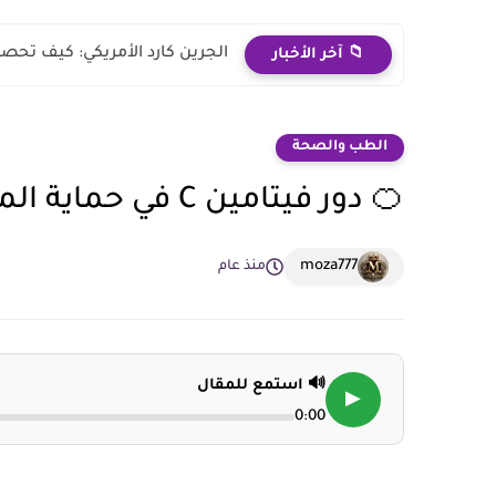
الجرين كارد الأمريكي: كيف تحصل 
📁 آخر الأخبار
الطب والصحة
🍊 دور فيتامين C في حماية المسنين من الأمراض
moza777
منذ عام
🔊 استمع للمقال
▶
0:00