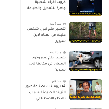
كروت أفراح شعبية
جاهزة للتعديل والطباعة
منذ 3 سنة
تفسير حلم تبول شخص
عليك في المنام لابن
سيرين
منذ 2 سنة
تفسير حلم عدم وجود
السيارة في مكانها لابن
سيرين
منذ عام
📸 برومبتات لصناعة صور
التريند الجديدة للشباب
بالذكاء الاصطناعي