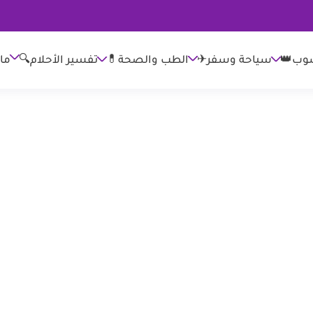
وب👑
الطب والصحة💊
تفسير الأحلام🔍
ما
سياحة وسفر✈