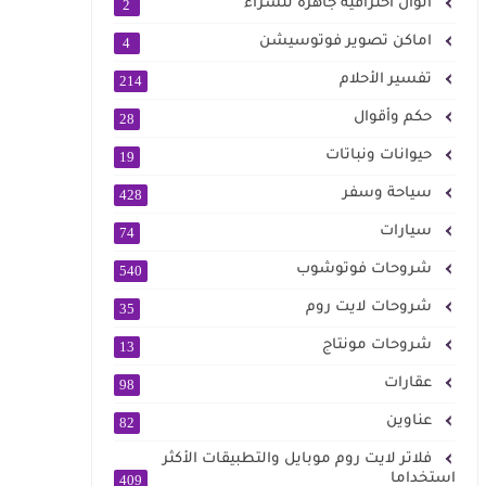
الوان احترافية جاهزة للشراء
2
اماكن تصوير فوتوسيشن
4
تفسير الأحلام
214
حكم وأقوال
28
حيوانات ونباتات
19
سياحة وسفر
428
سيارات
74
شروحات فوتوشوب
540
شروحات لايت روم
35
شروحات مونتاج
13
عقارات
98
عناوين
82
فلاتر لايت روم موبايل والتطبيقات الأكثر
استخداما
409