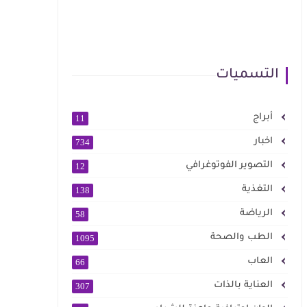
التسميات
أبراج
11
اخبار
734
التصوير الفوتوغرافي
12
التغذية
138
الرياضة
58
الطب والصحة
1095
العاب
66
العناية بالذات
307