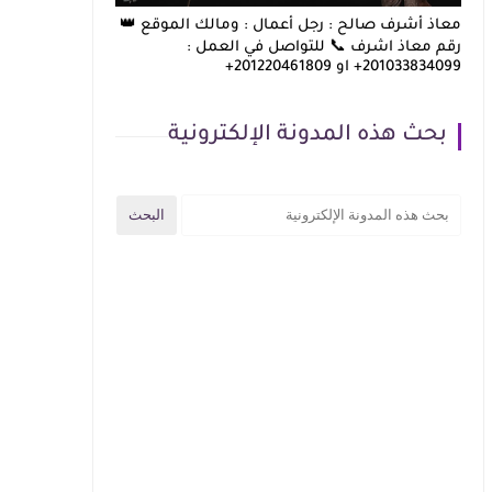
معاذ أشرف صالح : رجل أعمال : ومالك الموقع 👑
رقم معاذ اشرف 📞 للتواصل في العمل :
201033834099+ او 201220461809+
بحث هذه المدونة الإلكترونية