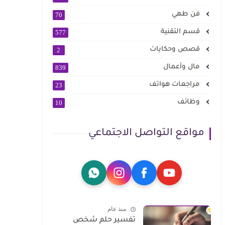
فن طهي
70
قسم التقنية
577
قصص وحكايات
2
مال وأعمال
839
مراجعات هواتف
23
وظائف
10
مواقع التواصل الاجتماعي
منذ عام
تفسير حلم شخص