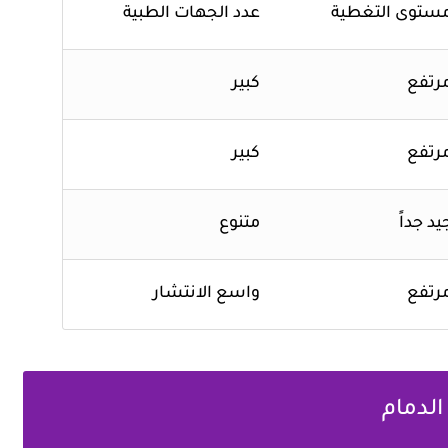
ستوى التغطية
عدد الجهات الطبية
رتفع
كبير
رتفع
كبير
يد جداً
متنوع
رتفع
واسع الانتشار
لدمام