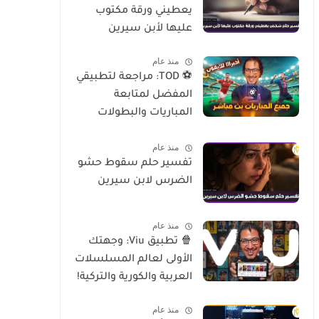
يعطيني ورقة مكتوب
عليها لأبن سيرين
منذ عام
⚽ TOD: مراجعة لتطبيقي
المفضل لمتابعة
المباريات والبطولات
العالمية على الموبايل
منذ عام
تفسير حلم سقوط حشو
الضرس لابن سيرين
منذ عام
🍿 تطبيق Viu: وجهتك
الأولى لعالم المسلسلات
العربية والكورية والتركية!
منذ عام