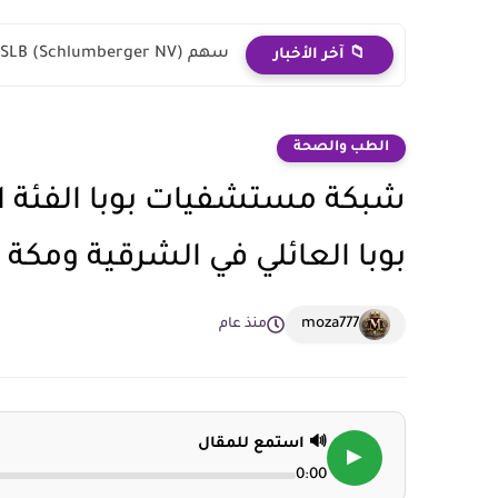
سهم SLB (Schlumberger NV): هل فعلاً يستحق الاستثمار؟ تحليل شرعي...
📁 آخر الأخبار
الطب والصحة
بوبا العائلي في الشرقية ومكة
moza777
منذ عام
🔊 استمع للمقال
▶
0:00