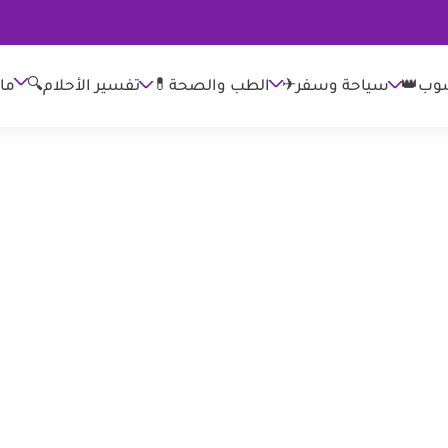
وب👑
الطب والصحة💊
تفسير الأحلام🔍
ما
سياحة وسفر✈