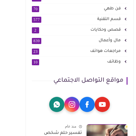
فن طهي
70
قسم التقنية
577
قصص وحكايات
2
مال وأعمال
839
مراجعات هواتف
23
وظائف
10
مواقع التواصل الاجتماعي
منذ عام
تفسير حلم شخص