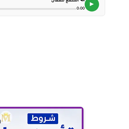
🔊 استمع للمقال
▶
0:00