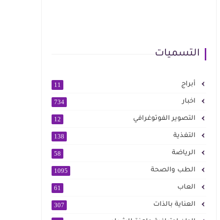
التسميات
أبراج
11
اخبار
734
التصوير الفوتوغرافي
12
التغذية
138
الرياضة
58
الطب والصحة
1095
العاب
61
العناية بالذات
307