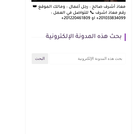
معاذ أشرف صالح : رجل أعمال : ومالك الموقع 👑
رقم معاذ اشرف 📞 للتواصل في العمل :
201033834099+ او 201220461809+
بحث هذه المدونة الإلكترونية