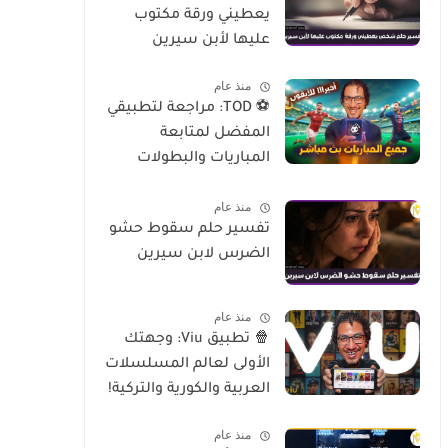
يعطيني ورقة مكتوب
عليها لأبن سيرين
منذ عام
⚽ TOD: مراجعة لتطبيقي
المفضل لمتابعة
المباريات والبطولات
العالمية على الموبايل
منذ عام
تفسير حلم سقوط حشو
الضرس لابن سيرين
منذ عام
🍿 تطبيق Viu: وجهتك
الأولى لعالم المسلسلات
العربية والكورية والتركية!
منذ عام