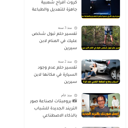
كروت أفراح شعبية
جاهزة للتعديل والطباعة
منذ 3 سنة
تفسير حلم تبول شخص
عليك في المنام لابن
سيرين
منذ 2 سنة
تفسير حلم عدم وجود
السيارة في مكانها لابن
سيرين
منذ عام
📸 برومبتات لصناعة صور
التريند الجديدة للشباب
بالذكاء الاصطناعي