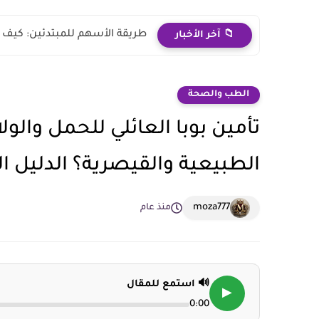
طريقة الأسهم للمبتدئين: كيف ت
📁 آخر الأخبار
الطب والصحة
الطبيعية والقيصرية؟ الدليل ا
moza777
منذ عام
🔊 استمع للمقال
▶
0:00