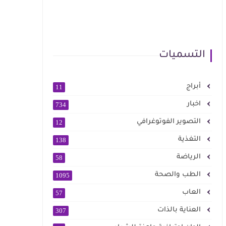
التسميات
أبراج
11
اخبار
734
التصوير الفوتوغرافي
12
التغذية
138
الرياضة
58
الطب والصحة
1095
العاب
57
العناية بالذات
307