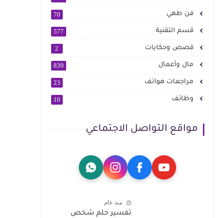
فن طهي
70
قسم التقنية
577
قصص وحكايات
2
مال وأعمال
839
مراجعات هواتف
23
وظائف
10
مواقع التواصل الاجتماعي
منذ عام
تفسير حلم شخص