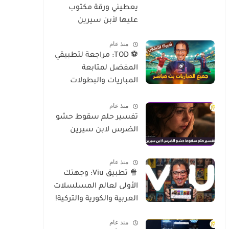
يعطيني ورقة مكتوب
عليها لأبن سيرين
منذ عام
⚽ TOD: مراجعة لتطبيقي
المفضل لمتابعة
المباريات والبطولات
العالمية على الموبايل
منذ عام
تفسير حلم سقوط حشو
الضرس لابن سيرين
منذ عام
🍿 تطبيق Viu: وجهتك
الأولى لعالم المسلسلات
العربية والكورية والتركية!
منذ عام