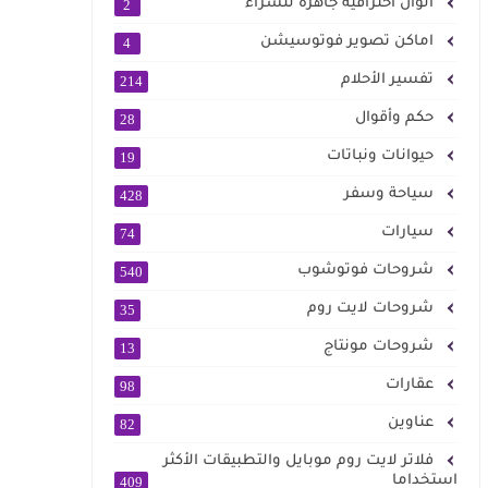
الوان احترافية جاهزة للشراء
2
اماكن تصوير فوتوسيشن
4
تفسير الأحلام
214
حكم وأقوال
28
حيوانات ونباتات
19
سياحة وسفر
428
سيارات
74
شروحات فوتوشوب
540
شروحات لايت روم
35
شروحات مونتاج
13
عقارات
98
عناوين
82
فلاتر لايت روم موبايل والتطبيقات الأكثر
استخداما
409