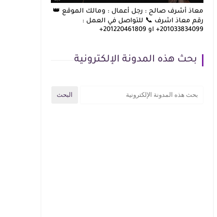
معاذ أشرف صالح : رجل أعمال : ومالك الموقع 👑
رقم معاذ اشرف 📞 للتواصل في العمل :
201033834099+ او 201220461809+
بحث هذه المدونة الإلكترونية