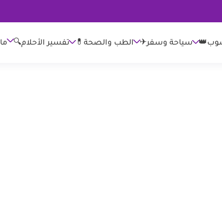
وب👑
الطب والصحة💊
تفسير الأحلام🔍
ما
سياحة وسفر✈