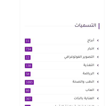
التسميات
أبراج
11
اخبار
734
التصوير الفوتوغرافي
12
التغذية
138
الرياضة
58
الطب والصحة
1095
العاب
60
العناية بالذات
307