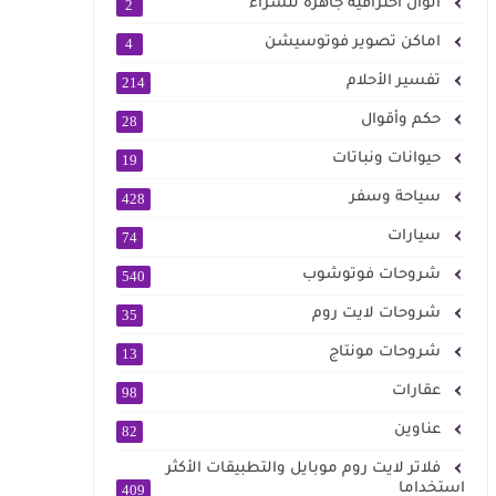
الوان احترافية جاهزة للشراء
2
اماكن تصوير فوتوسيشن
4
تفسير الأحلام
214
حكم وأقوال
28
حيوانات ونباتات
19
سياحة وسفر
428
سيارات
74
شروحات فوتوشوب
540
شروحات لايت روم
35
شروحات مونتاج
13
عقارات
98
عناوين
82
فلاتر لايت روم موبايل والتطبيقات الأكثر
استخداما
409