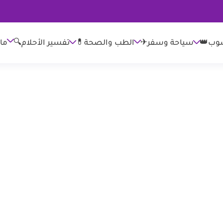
وب👑
الطب والصحة💊
تفسير الأحلام🔍
ما
سياحة وسفر✈