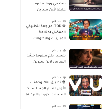
يعطيني ورقة مكتوب
عليها لأبن سيرين
منذ عام
⚽ TOD: مراجعة لتطبيقي
المفضل لمتابعة
المباريات والبطولات
العالمية على الموبايل
منذ عام
تفسير حلم سقوط حشو
الضرس لابن سيرين
منذ عام
🍿 تطبيق Viu: وجهتك
الأولى لعالم المسلسلات
العربية والكورية والتركية!
منذ عام