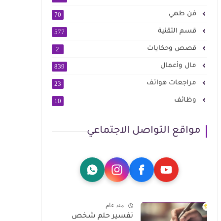
فن طهي
70
قسم التقنية
577
قصص وحكايات
2
مال وأعمال
839
مراجعات هواتف
23
وظائف
10
مواقع التواصل الاجتماعي
منذ عام
تفسير حلم شخص