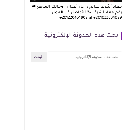
معاذ أشرف صالح : رجل أعمال : ومالك الموقع 👑
رقم معاذ اشرف 📞 للتواصل في العمل :
201033834099+ او 201220461809+
بحث هذه المدونة الإلكترونية