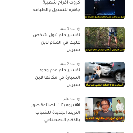
كروت أفراح شعبية
جاهزة للتعديل والطباعة
منذ 3 سنة
تفسير حلم تبول شخص
عليك في المنام لابن
سيرين
منذ 2 سنة
تفسير حلم عدم وجود
السيارة في مكانها لابن
سيرين
منذ عام
📸 برومبتات لصناعة صور
التريند الجديدة للشباب
بالذكاء الاصطناعي