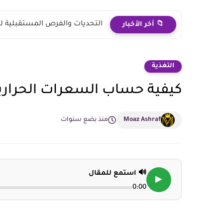
التحديات والفرص المستقبلية ل
📁 آخر الأخبار
التغذية
كيفية حساب السعرات الحرارية
Moaz Ashraf
منذ بضع سنوات
🔊 استمع للمقال
▶
0:00