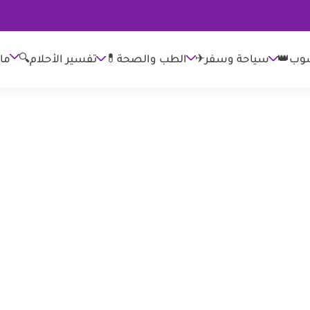
وب👑
الطب والصحة💊
تفسير الأحلام🔍
ما
سياحة وسفر✈