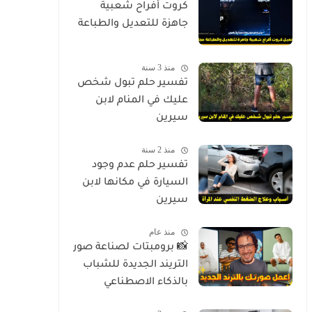
كروت أفراح شعبية
جاهزة للتعديل والطباعة
منذ 3 سنة
تفسير حلم تبول شخص
عليك في المنام لابن
سيرين
منذ 2 سنة
تفسير حلم عدم وجود
السيارة في مكانها لابن
سيرين
منذ عام
📸 برومبتات لصناعة صور
التريند الجديدة للشباب
بالذكاء الاصطناعي