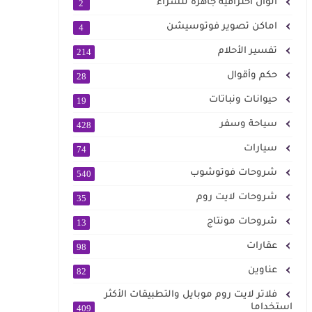
الوان احترافية جاهزة للشراء
2
اماكن تصوير فوتوسيشن
4
تفسير الأحلام
214
حكم وأقوال
28
حيوانات ونباتات
19
سياحة وسفر
428
سيارات
74
شروحات فوتوشوب
540
شروحات لايت روم
35
شروحات مونتاج
13
عقارات
98
عناوين
82
فلاتر لايت روم موبايل والتطبيقات الأكثر
استخداما
409