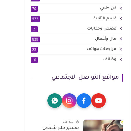
فن طهي
70
قسم التقنية
577
قصص وحكايات
2
مال وأعمال
839
مراجعات هواتف
23
وظائف
10
مواقع التواصل الاجتماعي
منذ عام
تفسير حلم شخص