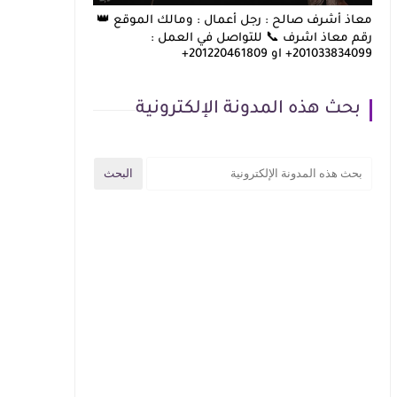
معاذ أشرف صالح : رجل أعمال : ومالك الموقع 👑
رقم معاذ اشرف 📞 للتواصل في العمل :
201033834099+ او 201220461809+
بحث هذه المدونة الإلكترونية