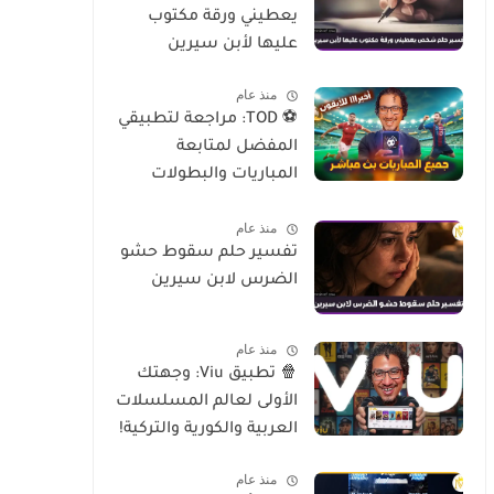
يعطيني ورقة مكتوب
عليها لأبن سيرين
منذ عام
⚽ TOD: مراجعة لتطبيقي
المفضل لمتابعة
المباريات والبطولات
العالمية على الموبايل
منذ عام
تفسير حلم سقوط حشو
الضرس لابن سيرين
منذ عام
🍿 تطبيق Viu: وجهتك
الأولى لعالم المسلسلات
العربية والكورية والتركية!
منذ عام