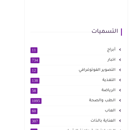
التسميات
أبراج
11
اخبار
734
التصوير الفوتوغرافي
12
التغذية
138
الرياضة
58
الطب والصحة
1095
العاب
60
العناية بالذات
307